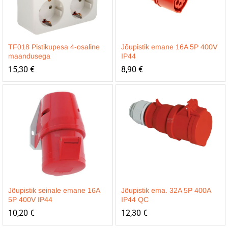
TF018 Pistikupesa 4-osaline
Jõupistik emane 16A 5P 400V
maandusega
IP44
15,30
€
8,90
€
Jõupistik seinale emane 16A
Jõupistik ema. 32A 5P 400A
5P 400V IP44
IP44 QC
10,20
€
12,30
€