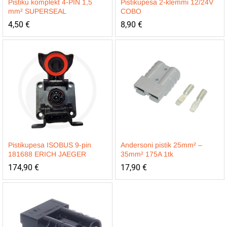
Pistiku komplekt 4-PIN 1,5
Pistikupesa 2-klemmi 12/24V
mm² SUPERSEAL
COBO
4,50
€
8,90
€
Pistikupesa ISOBUS 9-pin
Andersoni pistik 25mm² –
181688 ERICH JAEGER
35mm² 175A 1tk
174,90
€
17,90
€