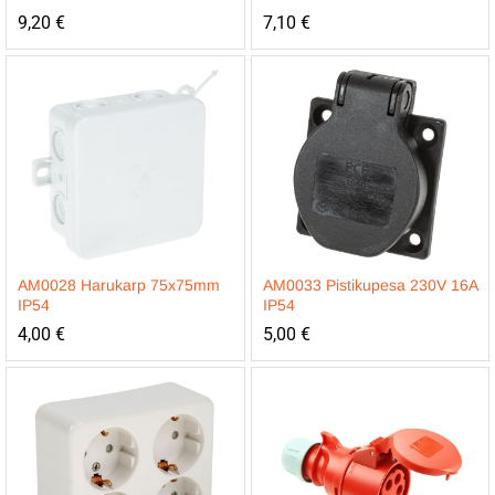
9,20
€
7,10
€
AM0028 Harukarp 75x75mm
AM0033 Pistikupesa 230V 16A
IP54
IP54
4,00
€
5,00
€