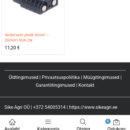
Andersoni pistik 6mm² –
16mm² 50A 1tk
11,20
€
Üldtingimused
|
Privaatsuspoliitika
|
Müügitingimused
|
Garantiitingimused
|
Kontakt
Sike Agri OÜ | +372 54005314 | https://www.sikeagri.ee
0
Avaleht
Kategooria
Otsing
Ostukorv