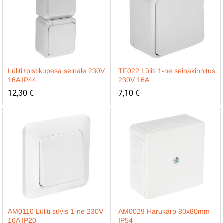
Lüliti+pistikupesa seinale 230V
TF022 Lüliti 1-ne seinakinnitus
16A IP44
230V 16A
12,30
€
7,10
€
AM0110 Lüliti süvis 1-ne 230V
AM0029 Harukarp 80x80mm
16A IP20
IP54