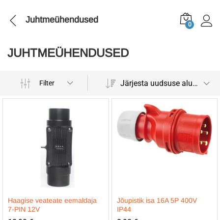
Juhtmeühendused
0
JUHTMEÜHENDUSED
Järjesta uudsuse alusel
Filter
Haagise veateate eemaldaja
Jõupistik isa 16A 5P 400V
7-PIN 12V
IP44