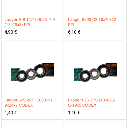
Laager R-8 12,7×28,58×7,9
Laager 6203 C3 16x40x12
(13x29x8) PFI
PFI
4,90
€
6,10
€
Laager 609 2RS (180019)
Laager 626 2RS (180026)
9x24x7 CODEX
6x19x6 CODEX
1,40
€
1,10
€