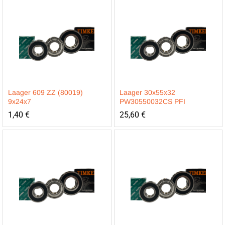
Laager 609 ZZ (80019)
Laager 30x55x32
9x24x7
PW30550032CS PFI
1,40
€
25,60
€