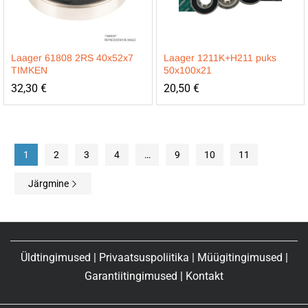
Laager 61808 2RS 40x52x7
Laager 1211K+H211 puks
TIMKEN
50x100x21
32,30
€
20,50
€
1
2
3
4
…
9
10
11
Järgmine
Üldtingimused
|
Privaatsuspoliitika
|
Müügitingimused
|
Garantiitingimused
|
Kontakt