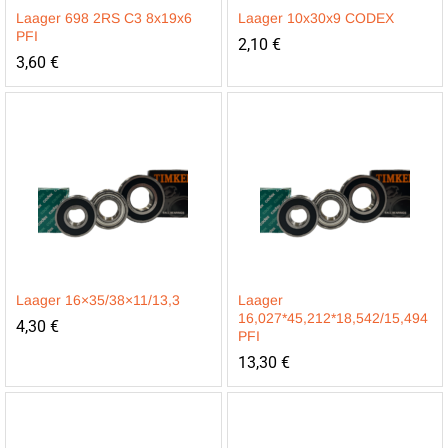
Laager 698 2RS C3 8x19x6
Laager 10x30x9 CODEX
PFI
2,10
€
3,60
€
Laager 16×35/38×11/13,3
Laager
16,027*45,212*18,542/15,494
4,30
€
PFI
13,30
€