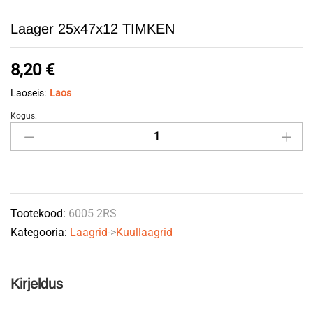
Laager 25x47x12 TIMKEN
8,20
€
Laoseis:
Laos
Kogus:
Laager
25x47x12
TIMKEN
quantity
Tootekood:
6005 2RS
Kategooria:
Laagrid
->
Kuullaagrid
Kirjeldus