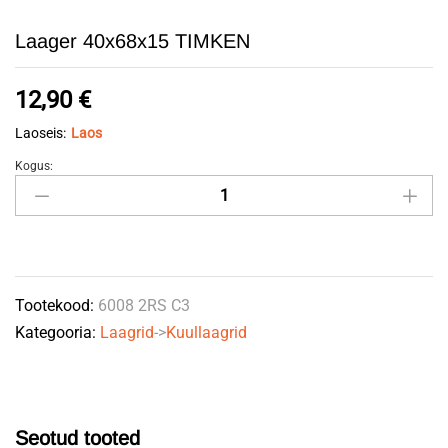
Laager 40x68x15 TIMKEN
12,90
€
Laoseis:
Laos
Kogus:
Laager
40x68x15
TIMKEN
quantity
Tootekood:
6008 2RS C3
Kategooria:
Laagrid
->
Kuullaagrid
Seotud tooted