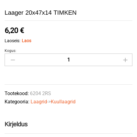
Laager 20x47x14 TIMKEN
6,20
€
Laoseis:
Laos
Kogus:
Laager
20x47x14
TIMKEN
quantity
Tootekood:
6204 2RS
Kategooria:
Laagrid
->
Kuullaagrid
Kirjeldus