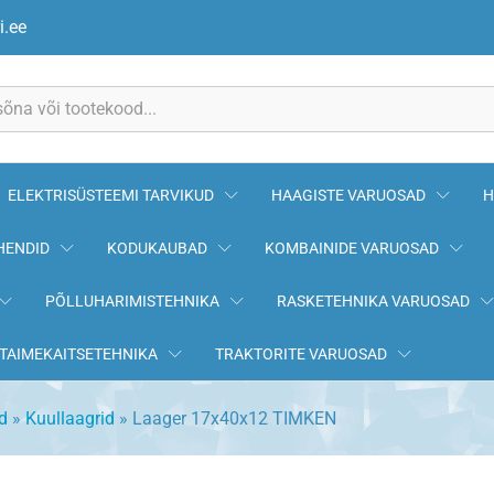
i.ee
ELEKTRISÜSTEEMI TARVIKUD
HAAGISTE VARUOSAD
H
HENDID
KODUKAUBAD
KOMBAINIDE VARUOSAD
PÕLLUHARIMISTEHNIKA
RASKETEHNIKA VARUOSAD
TAIMEKAITSETEHNIKA
TRAKTORITE VARUOSAD
d
»
Kuullaagrid
»
Laager 17x40x12 TIMKEN