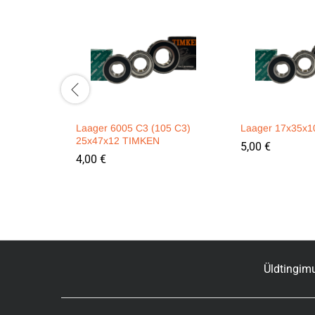
Laager 6005 C3 (105 C3)
Laager 17x35x
25x47x12 TIMKEN
5,00
€
4,00
€
Üldtingim