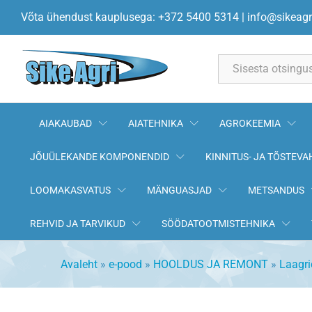
Laager 17x40x12 TIMKEN
Võta ühendust kauplusega: +372 5400 5314
|
info@sikeagr
Kirjeldus
All
AIAKAUBAD
AIATEHNIKA
AGROKEEMIA
JÕUÜLEKANDE KOMPONENDID
KINNITUS- JA TÕSTEVA
LOOMAKASVATUS
MÄNGUASJAD
METSANDUS
REHVID JA TARVIKUD
SÖÖDATOOTMISTEHNIKA
Avaleht
»
e-pood
»
HOOLDUS JA REMONT
»
Laagri