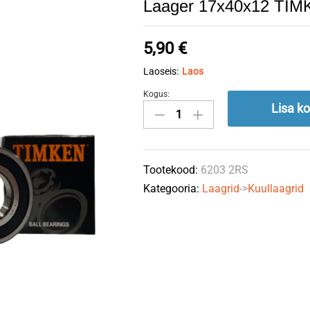
Laager 17x40x12 TI
5,90
€
Laoseis:
Laos
Kogus:
Laager
Lisa ko
17x40x12
TIMKEN
quantity
Tootekood:
6203 2RS
Kategooria:
Laagrid
->
Kuullaagrid