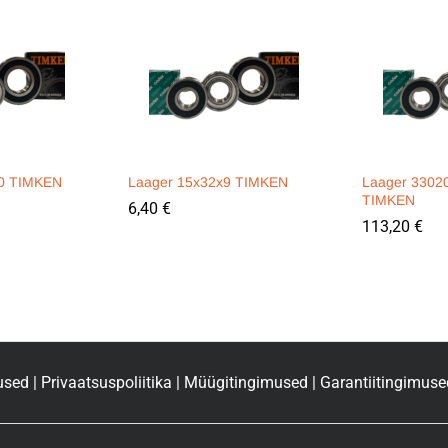
10 TIMKEN
Laager 15x32x9 TIMKEN
Laager 3302
TIMKEN
6,40
€
113,20
€
used
|
Privaatsuspoliitika
|
Müügitingimused
|
Garantiitingimuse