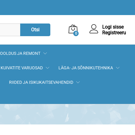
5,90
€
Lisa korvi
Logi sisse
Otsi
Registreeru
0
OOLDUS JA REMONT
KUIVATITE VARUOSAD
LÄGA- JA SÕNNIKUTEHNIKA
RIIDED JA ISIKUKAITSEVAHENDID