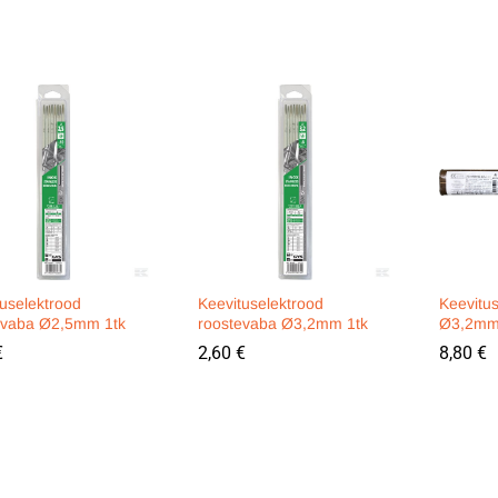
uselektrood
Keevituselektrood
Keevitu
evaba Ø2,5mm 1tk
roostevaba Ø3,2mm 1tk
Ø3,2mm
€
€
2,60
2,60
€
€
8,80
8,80
€
€