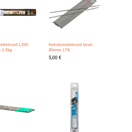
selektrood L350
Keevituselektrood teras
 2,5kg
Ø4mm 1TK
5,00
5,00
€
€