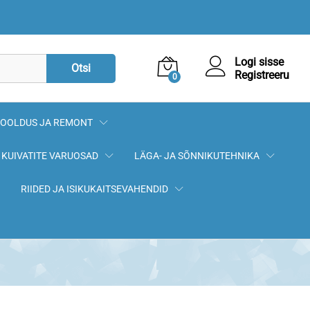
Logi sisse
Otsi
Registreeru
0
OOLDUS JA REMONT
KUIVATITE VARUOSAD
LÄGA- JA SÕNNIKUTEHNIKA
RIIDED JA ISIKUKAITSEVAHENDID