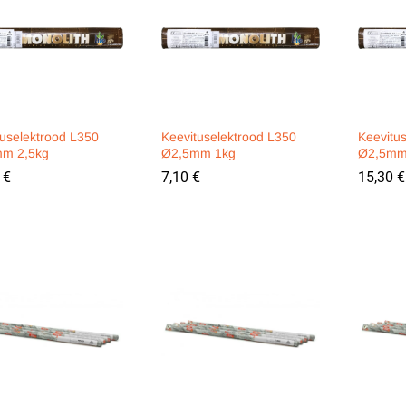
tuselektrood L350
Keevituselektrood L350
Keevitu
m 2,5kg
Ø2,5mm 1kg
Ø2,5mm
0
0
€
€
7,10
7,10
€
€
15,30
15,30
€
€