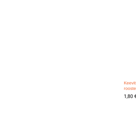
Keevit
roost
1,80
1,80