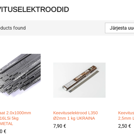
VITUSELEKTROODID
oducts found
Järjesta uu
raat 2.0x1000mm
Keevituselektrood L350
Keevitu
6LSi 5kg
Ø2mm 1 kg UKRAINA
2,5mm 
METAL
7,90
7,90
€
€
2,50
2,50
€
€
90
90
€
€