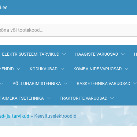
i.ee
ELEKTRISÜSTEEMI TARVIKUD
HAAGISTE VARUOSAD
H
HENDID
KODUKAUBAD
KOMBAINIDE VARUOSAD
PÕLLUHARIMISTEHNIKA
RASKETEHNIKA VARUOSAD
TAIMEKAITSETEHNIKA
TRAKTORITE VARUOSAD
- ja tarvikud
»
Keevituselektroodid