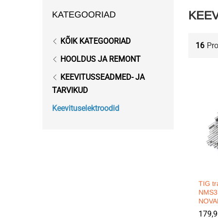
KEE
KATEGOORIAD
KÕIK KATEGOORIAD
16
Pr
HOOLDUS JA REMONT
KEEVITUSSEADMED- JA
TARVIKUD
Keevituselektroodid
TIG t
NMS31
NOVA
179,
179,