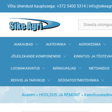
Võta ühendust kauplusega: +372 5400 5314
|
info@sikeagr
All
AIAKAUBAD
AIATEHNIKA
AGROKEEMIA
JÕUÜLEKANDE KOMPONENDID
KINNITUS- JA TÕSTEVA
LOOMAKASVATUS
MÄNGUASJAD
METSANDUS
REHVID JA TARVIKUD
SÖÖDATOOTMISTEHNIKA
Avaleht
»
HOOLDUS JA REMONT
»
Keevitusseadmed