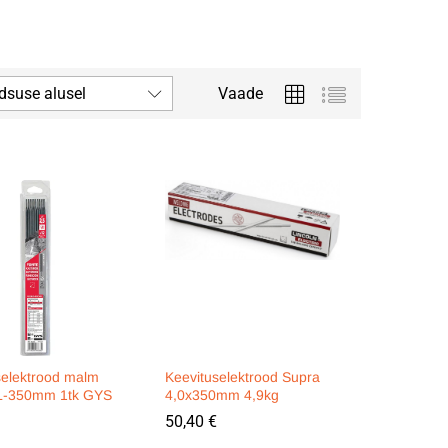
dsuse alusel
Vaade
selektrood malm
Keevituselektrood Supra
L-350mm 1tk GYS
4,0x350mm 4,9kg
50,40
50,40
€
€