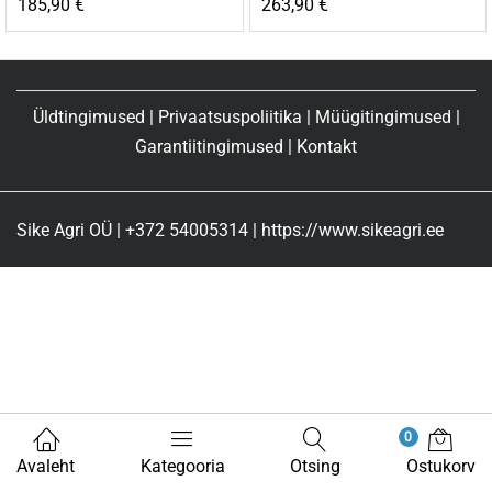
185,90
€
263,90
€
Üldtingimused
|
Privaatsuspoliitika
|
Müügitingimused
|
Garantiitingimused
|
Kontakt
Sike Agri OÜ | +372 54005314 | https://www.sikeagri.ee
0
Avaleht
Kategooria
Otsing
Ostukorv