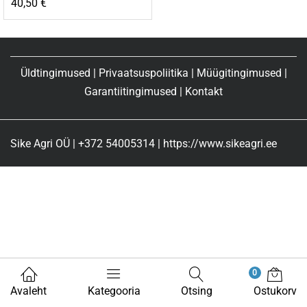
40,50
€
Üldtingimused
|
Privaatsuspoliitika
|
Müügitingimused
|
Garantiitingimused
|
Kontakt
Sike Agri OÜ | +372 54005314 | https://www.sikeagri.ee
0
Avaleht
Kategooria
Otsing
Ostukorv