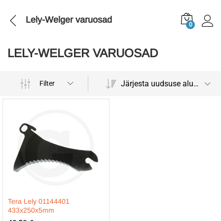
Lely-Welger varuosad
0
LELY-WELGER VARUOSAD
Järjesta uudsuse alusel
Filter
Tera Lely 01144401
433x250x5mm