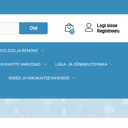
Logi sisse
Otsi
Registreeru
0
OOLDUS JA REMONT
KUIVATITE VARUOSAD
LÄGA- JA SÕNNIKUTEHNIKA
RIIDED JA ISIKUKAITSEVAHENDID