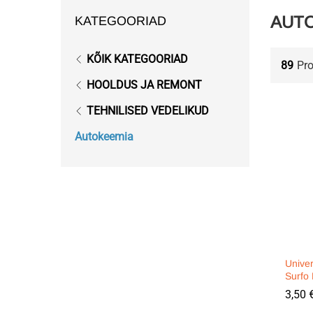
AUT
KATEGOORIAD
KÕIK KATEGOORIAD
89
Pr
HOOLDUS JA REMONT
TEHNILISED VEDELIKUD
Autokeemia
Unive
Surfo
3,50
3,50