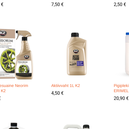
0
0
€
€
7,50
7,50
€
€
2,50
2,50
€
€
pesuaine Neorim
Aktiivvaht 1L K2
Pigiplek
 K2
ERIMEL
4,50
4,50
€
€
€
€
20,90
20,90
€
€