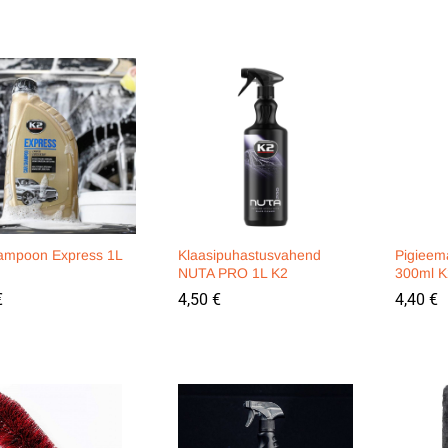
ampoon Express 1L
Klaasipuhastusvahend
Pigieem
NUTA PRO 1L K2
300ml K
€
€
4,50
4,50
€
€
4,40
4,40
€
€