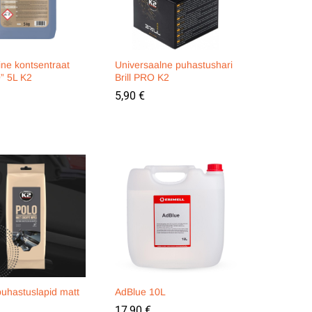
ine kontsentraat
Universaalne puhastushari
” 5L K2
Brill PRO K2
5,90
5,90
€
€
puhastuslapid matt
AdBlue 10L
17,90
17,90
€
€