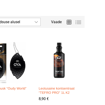
dsuse alusel
Vaade
usk “Oudy World”
Leotusaine kontsentraat
“TEFRO PRO” 1L K2
8,90
8,90
€
€