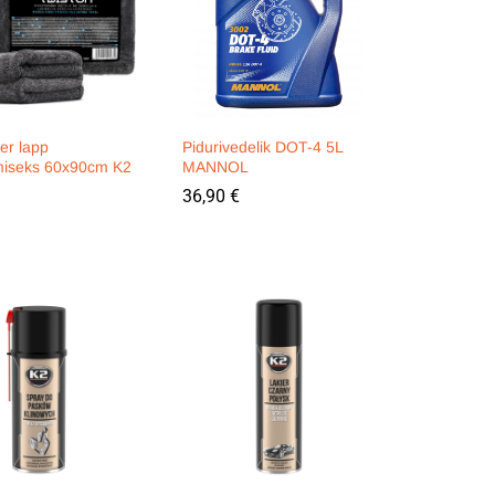
ber lapp
Pidurivedelik DOT-4 5L
miseks 60x90cm K2
MANNOL
36,90
36,90
€
€