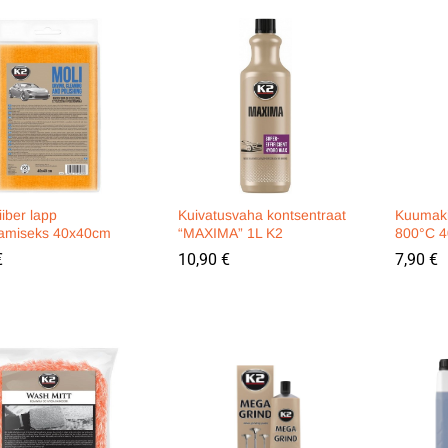
iiber lapp
Kuivatusvaha kontsentraat
Kuumaki
tamiseks 40x40cm
“MAXIMA” 1L K2
800°C 
€
€
10,90
10,90
€
€
7,90
7,90
€
€