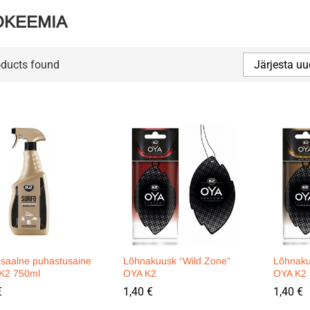
OKEEMIA
oducts found
Järjesta uu
rsaalne puhastusaine
Lõhnakuusk “Wild Zone”
Lõhnaku
 K2 750ml
OYA K2
OYA K2
€
€
1,40
1,40
€
€
1,40
1,40
€
€