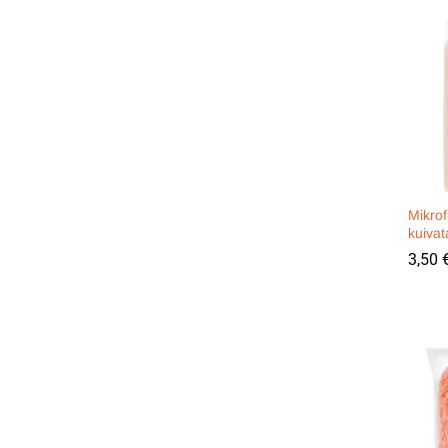
Mikrof
kuiva
3,50
3,50