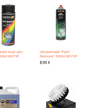
ndel must värv
Värvieemaldi “Paint
400ml MOTIP
Remover” 500ml MOTIP
8,90
8,90
€
€