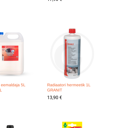
i eemaldaja 5L
Radiaatori hermeetik 1L
L
GRANIT
13,90
13,90
€
€