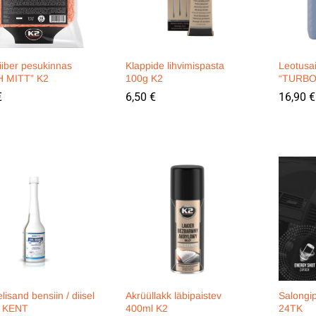
iiber pesukinnas
Klappide lihvimispasta
Leotusa
 MITT” K2
100g K2
“TURBO
€
€
6,50
6,50
€
€
16,90
16,90
€
€
lisand bensiin / diisel
Akrüüllakk läbipaistev
Salongi
 KENT
400ml K2
24TK