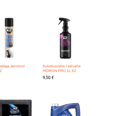
aldaja aerosool
Kuivatusvaha / kiirvaha
2
HIDRON PRO 1L K2
9,50
9,50
€
€