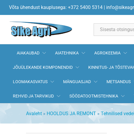
Võta ühendust kauplusega: +372 5400 5314
|
info@sikeagr
All
AIAKAUBAD
AIATEHNIKA
AGROKEEMIA
JÕUÜLEKANDE KOMPONENDID
KINNITUS- JA TÕSTEVA
LOOMAKASVATUS
MÄNGUASJAD
METSANDUS
REHVID JA TARVIKUD
SÖÖDATOOTMISTEHNIKA
Avaleht
»
HOOLDUS JA REMONT
»
Tehnilised vede