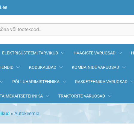
i.ee
ELEKTRISÜSTEEMI TARVIKUD
HAAGISTE VARUOSAD
H
HENDID
KODUKAUBAD
KOMBAINIDE VARUOSAD
PÕLLUHARIMISTEHNIKA
RASKETEHNIKA VARUOSAD
TAIMEKAITSETEHNIKA
TRAKTORITE VARUOSAD
likud
»
Autokeemia