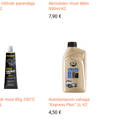
a hõõrde parendaja
Akrüülvärv must läikiv
2
500ml K2
7,90
7,90
€
€
ik must 85g 230°C
Autošampoon vahaga
L
“Express Plus” 1L K2
4,50
4,50
€
€