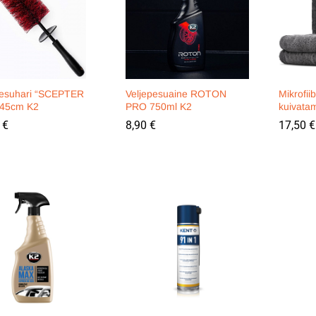
pesuhari “SCEPTER
Veljepesuaine ROTON
Mikrofii
45cm K2
PRO 750ml K2
kuivata
0
0
€
€
8,90
8,90
€
€
17,50
17,50
€
€