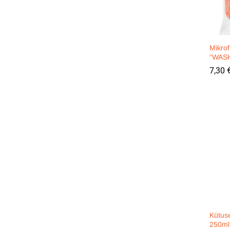
Mikrof
“WASH
7,30
7,30
Kütuse
250ml