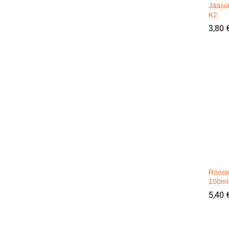
Jääsu
K2
3,80
3,80
Roost
100ml
5,40
5,40