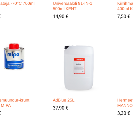
lataja -70°C 700ml
Universaalõli 91-IN-1
Kiilrihm
500ml KENT
400ml K
€
€
14,90
14,90
€
€
7,50
7,50
€
€
emuundur-krunt
AdBlue 25L
Hermeet
 MIPA
MANNO
37,90
37,90
€
€
€
€
3,30
3,30
€
€