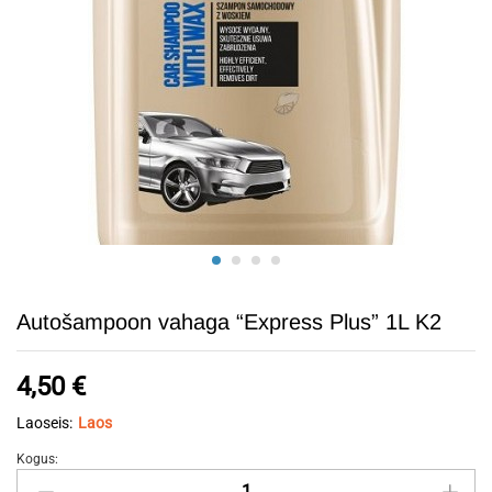
Autošampoon vahaga “Express Plus” 1L K2
4,50
€
Laoseis:
Laos
Kogus:
Autošampoon