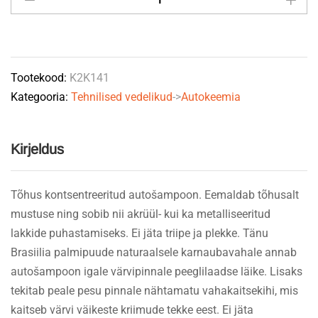
vahaga
"Express
Plus"
1L
Tootekood:
K2K141
K2
Kategooria:
Tehnilised vedelikud
->
Autokeemia
quantity
Kirjeldus
Tõhus kontsentreeritud autošampoon. Eemaldab tõhusalt
mustuse ning sobib nii akrüül- kui ka metalliseeritud
lakkide puhastamiseks. Ei jäta triipe ja plekke. Tänu
Brasiilia palmipuude naturaalsele karnaubavahale annab
autošampoon igale värvipinnale peeglilaadse läike. Lisaks
tekitab peale pesu pinnale nähtamatu vahakaitsekihi, mis
kaitseb värvi väikeste kriimude tekke eest. Ei jäta