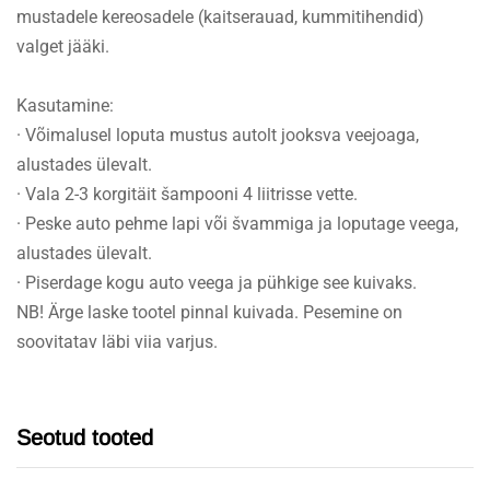
mustadele kereosadele (kaitserauad, kummitihendid)
valget jääki.
Kasutamine:
· Võimalusel loputa mustus autolt jooksva veejoaga,
alustades ülevalt.
· Vala 2-3 korgitäit šampooni 4 liitrisse vette.
· Peske auto pehme lapi või švammiga ja loputage veega,
alustades ülevalt.
· Piserdage kogu auto veega ja pühkige see kuivaks.
NB! Ärge laske tootel pinnal kuivada. Pesemine on
soovitatav läbi viia varjus.
Seotud tooted