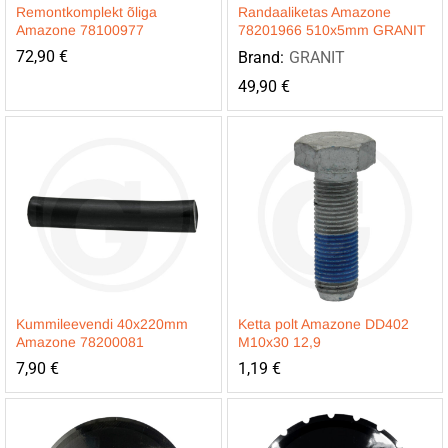
Remontkomplekt õliga
Randaaliketas Amazone
Amazone 78100977
78201966 510x5mm GRANIT
72,90
€
Brand:
GRANIT
49,90
€
Kummileevendi 40x220mm
Ketta polt Amazone DD402
Amazone 78200081
M10x30 12,9
7,90
€
1,19
€