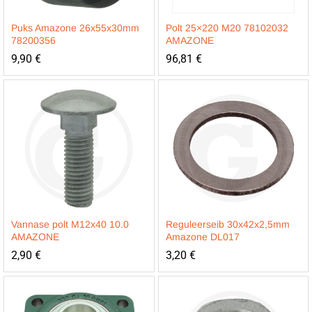
Puks Amazone 26x55x30mm
Polt 25×220 M20 78102032
78200356
AMAZONE
9,90
€
96,81
€
Vannase polt M12x40 10.0
Reguleerseib 30x42x2,5mm
AMAZONE
Amazone DL017
2,90
€
3,20
€