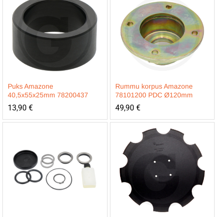
Puks Amazone
Rummu korpus Amazone
40,5x55x25mm 78200437
78101200 PDC Ø120mm
13,90
€
49,90
€