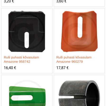
3,20
€
3,60
€
Rulli puhasti kõvasulam
Rulli puhasti kõvasulam
Amazone 958742
Amazone 960279
16,40
€
17,87
€