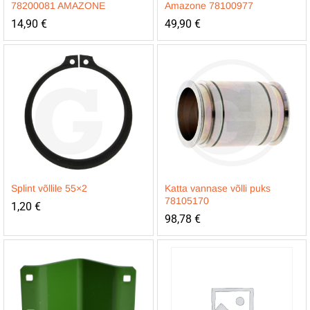
78200081 AMAZONE
Amazone 78100977
14,90
€
49,90
€
Splint võllile 55×2
Katta vannase võlli puks
78105170
1,20
€
98,78
€