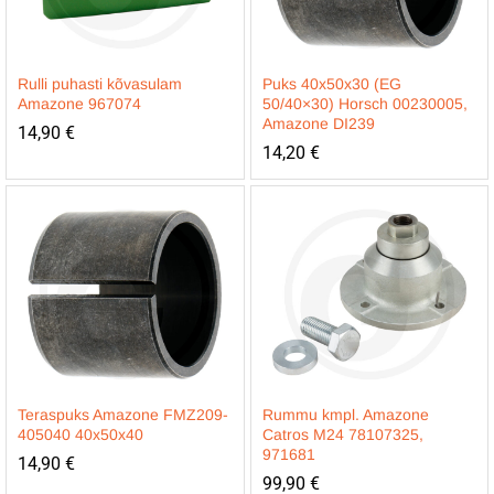
Rulli puhasti kõvasulam
Puks 40x50x30 (EG
Amazone 967074
50/40×30) Horsch 00230005,
Amazone DI239
14,90
€
14,20
€
Teraspuks Amazone FMZ209-
Rummu kmpl. Amazone
405040 40x50x40
Catros M24 78107325,
971681
14,90
€
99,90
€