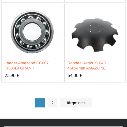
Laager Amazone CC007
Randaaliketas XL043
(3306B) GRANIT
460x4mm AMAZONE
25,90
€
54,00
€
1
2
Järgmine