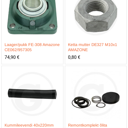
Laager/pukk FE-308 Amazone
Ketta mutter DE327 M10x1
CE062/957305
AMAZONE
74,90
€
0,80
€
Kummileevendi 40x220mm
Remontkomplekt õlita