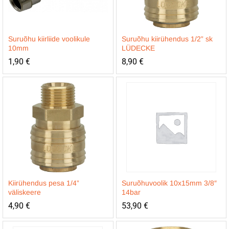
Suruõhu kiirliide voolikule
Suruõhu kiirühendus 1/2” sk
10mm
LÜDECKE
1,90
€
8,90
€
Kiirühendus pesa 1/4”
Suruõhuvoolik 10x15mm 3/8″
väliskeere
14bar
4,90
€
53,90
€