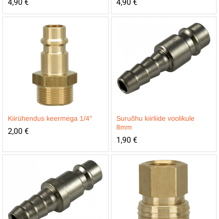
4,90
€
4,90
€
Kiirühendus keermega 1/4″
Suruõhu kiirliide voolikule
8mm
2,00
€
1,90
€