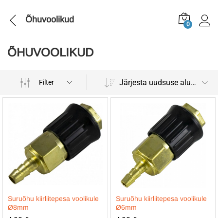
Õhuvoolikud
0
ÕHUVOOLIKUD
Järjesta uudsuse alusel
Filter
Suruõhu kiirliitepesa voolikule
Suruõhu kiirliitepesa voolikule
Ø8mm
Ø6mm