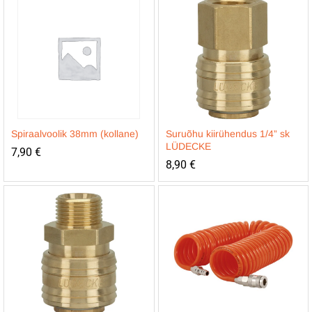
Spiraalvoolik 38mm (kollane)
Suruõhu kiirühendus 1/4” sk
LÜDECKE
7,90
€
8,90
€