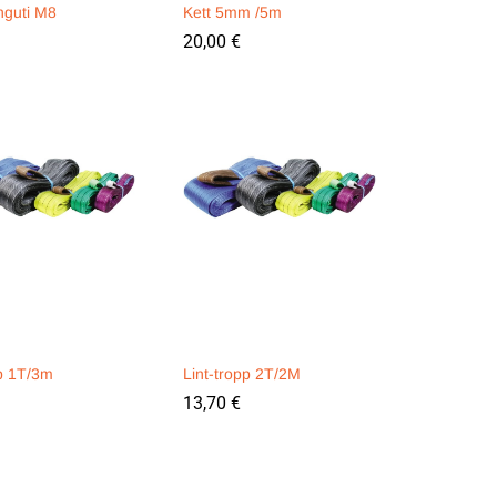
nguti M8
Kett 5mm /5m
20,00
20,00
€
€
pp 1T/3m
Lint-tropp 2T/2M
13,70
13,70
€
€