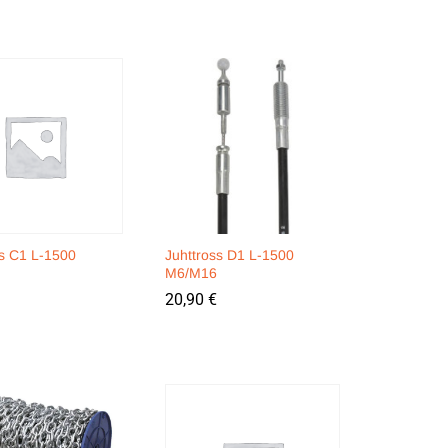
ss C1 L-1500
Juhttross D1 L-1500
M6/M16
20,90
20,90
€
€