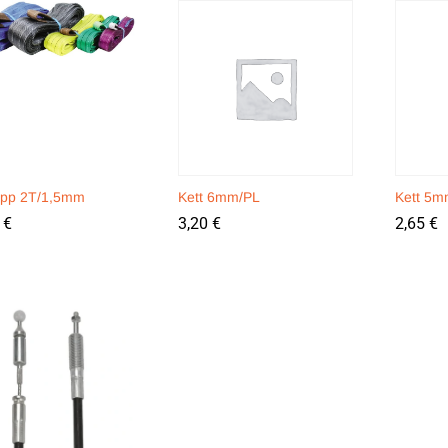
ropp 2T/1,5mm
Kett 6mm/PL
Kett 5m
0
0
€
€
3,20
3,20
€
€
2,65
2,65
€
€