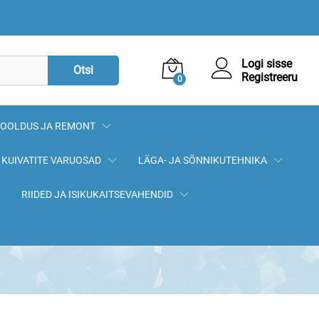
Logi sisse
Otsi
Registreeru
0
OOLDUS JA REMONT
KUIVATITE VARUOSAD
LÄGA- JA SÕNNIKUTEHNIKA
RIIDED JA ISIKUKAITSEVAHENDID