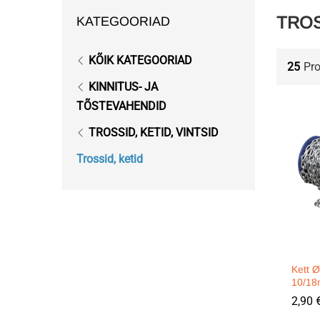
TROS
KATEGOORIAD
KÕIK KATEGOORIAD
25
Pr
KINNITUS- JA
TÕSTEVAHENDID
TROSSID, KETID, VINTSID
Trossid, ketid
Kett 
10/1
2,90
2,90