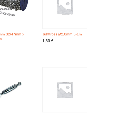
8mm 32/47mm x
Juhttross Ø2,0mm L-1m
m
1,80
1,80
€
€