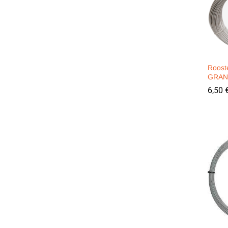
Roost
GRAN
6,50
6,50