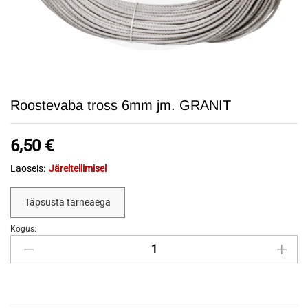
Roostevaba tross 6mm jm. GRANIT
6,50
€
Laoseis:
Järeltellimisel
Täpsusta tarneaega
Kogus:
Roostevaba
tross
6mm
jm.
GRANIT