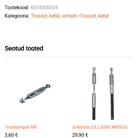
Tootekood:
4054000004
quantity
Kategooria:
Trossid, ketid, vintsid
->
Trossid, ketid
Seotud tooted
Trossipinguti M8
Juhttross D1 L2000 M6/M16
3,60
€
29,90
€