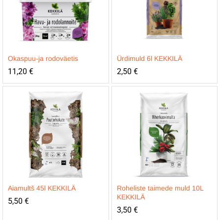
Okaspuu-ja rodoväetis
Ürdimuld 6l KEKKILÄ
11,20
€
2,50
€
Aiamultš 45l KEKKILÄ
Roheliste taimede muld 10L
KEKKILÄ
5,50
€
3,50
€