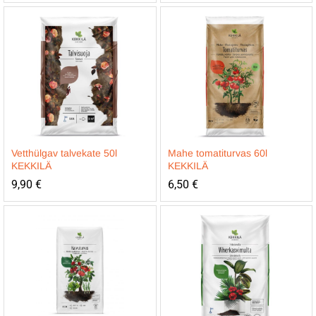
Vetthülgav talvekate 50l
Mahe tomatiturvas 60l
KEKKILÄ
KEKKILÄ
9,90
€
6,50
€