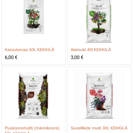
Kasvuturvas 50L KEKKILÄ
Aiamuld 40l KEKKILÄ
6,00
€
3,00
€
Puukooremultš (männikoore)
Suvelillede muld 30L KEKKILÄ