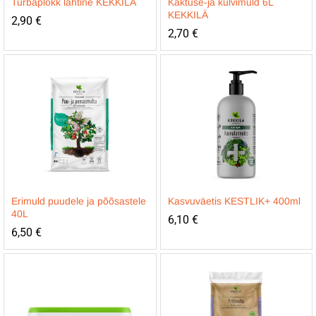
Turbaplokk lahtine KEKKILÄ
Kaktuse-ja külvimuld 6L
KEKKILÄ
2,90
€
2,70
€
Erimuld puudele ja põõsastele
Kasvuväetis KESTLIK+ 400ml
40L
6,10
€
6,50
€