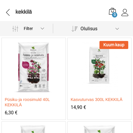
kekkilä
0
Olulisus
Filter
Kuum kaup
Püsiku-ja roosimuld 40L
Kasvuturvas 300L KEKKILÄ
KEKKILÄ
14,90
€
6,30
€