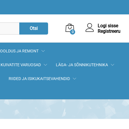
4,50
€
Lisa korvi
Logi sisse
Otsi
Registreeru
0
OOLDUS JA REMONT
KUIVATITE VARUOSAD
LÄGA- JA SÕNNIKUTEHNIKA
RIIDED JA ISIKUKAITSEVAHENDID