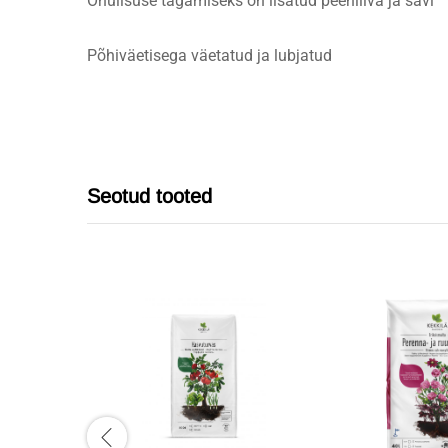
Õhulisuse tagamiseks on lisatud peenliiva ja savi
Põhiväetisega väetatud ja lubjatud
Seotud tooted