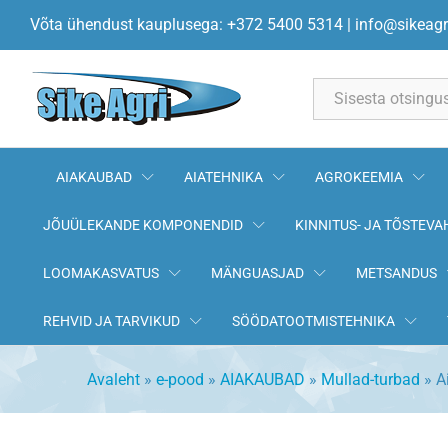
Aiamuld 60L KEKKILÄ
Võta ühendust kauplusega: +372 5400 5314
|
info@sikeagr
Kirjeldus
All
AIAKAUBAD
AIATEHNIKA
AGROKEEMIA
JÕUÜLEKANDE KOMPONENDID
KINNITUS- JA TÕSTEVA
LOOMAKASVATUS
MÄNGUASJAD
METSANDUS
REHVID JA TARVIKUD
SÖÖDATOOTMISTEHNIKA
Avaleht
»
e-pood
»
AIAKAUBAD
»
Mullad-turbad
»
A