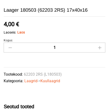
Laager 180503 (62203 2RS) 17x40x16
4,00
€
Laoseis:
Laos
Kogus:
Laager
180503
(62203
2RS)
17x40x16
Tootekood:
62203 2RS (L180503)
quantity
Kategooria:
Laagrid
->
Kuullaagrid
Seotud tooted