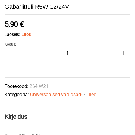
Gabariittuli R5W 12/24V
5,90
€
Laoseis:
Laos
Kogus:
Gabariittuli
R5W
12/24V
quantity
Tootekood:
264 W21
Kategooria:
Universaalsed varuosad
->
Tuled
Kirjeldus