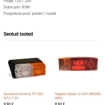
Pinge: 12V / 24V
Sobiv pirn: R5W
Paigalduse pool: parem / vasak
Seotud tooted
Suunatuli esimene FP-204
Tagatuli Vasak 12-24V WE549L
MTZ T-25
WAŚ
9,90
€
8,90
€