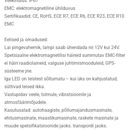
Veekindlus: IP67
EMC: elektromagnetiline ühilduvus
Sertifikaadid: CE, RoHS, ECE R7, ECE R6, ECE R23, ECE R10
EMC
Eelised ja omadused:
Lai pingevahemik, lampi saab ühendada nii 12V kui 24V.
Spetsiaalne elektromagnetilisi häireid summutav EMC-filter
ei häiri raadiolaineid, valguse juhtimismooduleid, GPS-
süsteeme jne.
Iga LED on teistest sõltumatu – kui üks on kahjustatud,
süttivad teised ikka.
Vastupidav veele, tolmule, vibratsioonile ja
atmosfäärimõjudele.
Kasutusalad: autohaagiste, põllumajandusmasinate,
ehitusmasinate, maastikumasinate, raskete masinate ja
muude spetsifikatsioonide jaoks. transpordi jaoks.