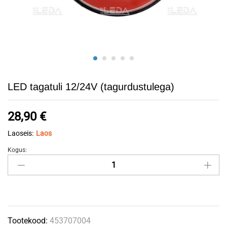
LED tagatuli 12/24V (tagurdustulega)
28,90
€
Laoseis:
Laos
Kogus:
LED
tagatuli
12/24V
(tagurdustulega)
quantity
Tootekood:
453707004