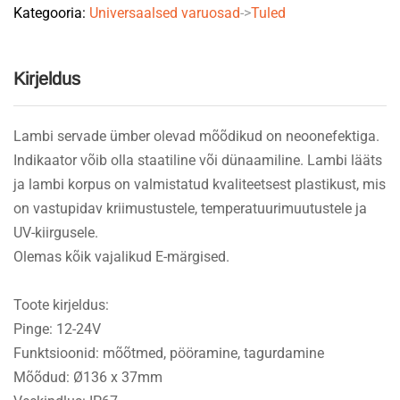
Kategooria:
Universaalsed varuosad
->
Tuled
Kirjeldus
Lambi servade ümber olevad mõõdikud on neoonefektiga.
Indikaator võib olla staatiline või dünaamiline. Lambi lääts
ja lambi korpus on valmistatud kvaliteetsest plastikust, mis
on vastupidav kriimustustele, temperatuurimuutustele ja
UV-kiirgusele.
Olemas kõik vajalikud E-märgised.
Toote kirjeldus:
Pinge: 12-24V
Funktsioonid: mõõtmed, pööramine, tagurdamine
Mõõdud: Ø136 x 37mm