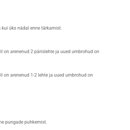
m kui üks nädal enne tärkamist.
tuuril on arenenud 2 pärislehte ja uued umbrohud on
tuuril on arenenud 1-2 lehte ja uued umbrohud on
enne pungade puhkemist.