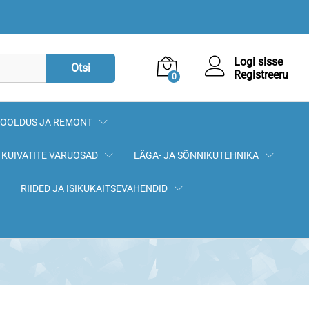
156,50
€
Logi sisse
Otsi
Registreeru
0
OOLDUS JA REMONT
KUIVATITE VARUOSAD
LÄGA- JA SÕNNIKUTEHNIKA
RIIDED JA ISIKUKAITSEVAHENDID