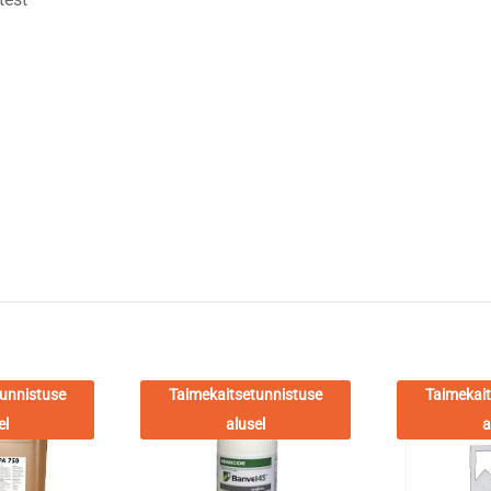
unnistuse
Taimekaitsetunnistuse
Taimekait
el
alusel
a