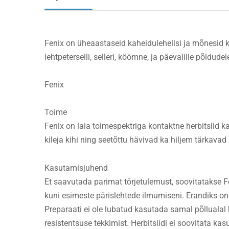
Fenix on üheaastaseid kaheidulehelisi ja mõnesid kõrr
lehtpeterselli, selleri, köömne, ja päevalille põldud
Fenix
Toime
Fenix on laia toimespektriga kontaktne herbitsiid k
kileja kihi ning seetõttu hävivad ka hiljem tärkava
Kasutamisjuhend
Et saavutada parimat tõrjetulemust, soovitatakse 
kuni esimeste pärislehtede ilmumiseni. Erandiks on
Preparaati ei ole lubatud kasutada samal põllualal k
resistentsuse tekkimist. Herbitsiidi ei soovitata ka