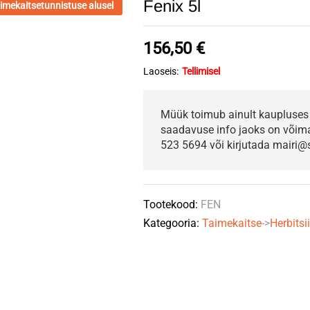
Fenix 5l
imekaitsetunnistuse alusel
156,50
€
Laoseis:
Tellimisel
Müük toimub ainult kaupluses 
saadavuse info jaoks on võimali
523 5694 või kirjutada mairi@s
Tootekood:
FEN
Kategooria:
Taimekaitse
->
Herbitsi