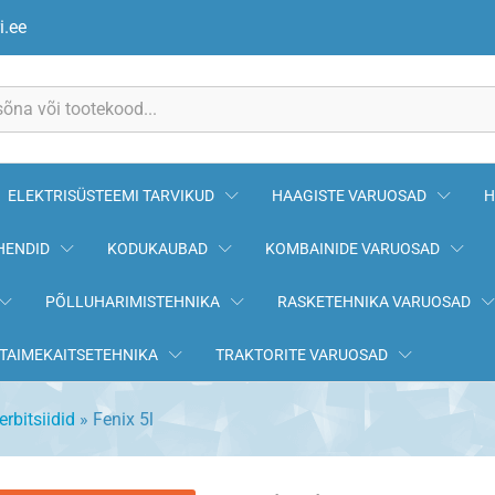
i.ee
ELEKTRISÜSTEEMI TARVIKUD
HAAGISTE VARUOSAD
H
HENDID
KODUKAUBAD
KOMBAINIDE VARUOSAD
PÕLLUHARIMISTEHNIKA
RASKETEHNIKA VARUOSAD
TAIMEKAITSETEHNIKA
TRAKTORITE VARUOSAD
erbitsiidid
»
Fenix 5l