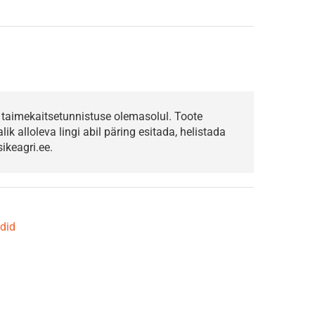
taimekaitsetunnistuse olemasolul. Toote
k alloleva lingi abil päring esitada, helistada
ikeagri.ee.
idid