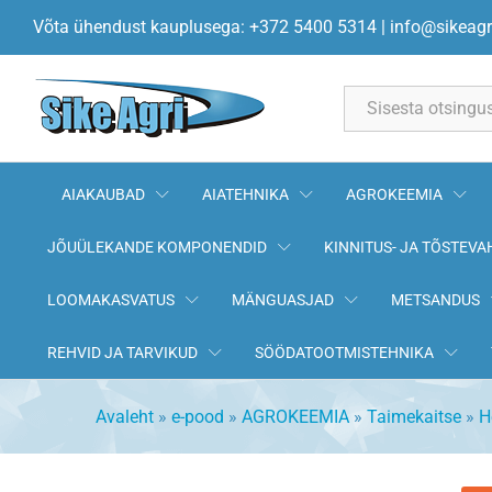
Fenix 5l
Võta ühendust kauplusega: +372 5400 5314
|
info@sikeagr
Kirjeldus
All
AIAKAUBAD
AIATEHNIKA
AGROKEEMIA
JÕUÜLEKANDE KOMPONENDID
KINNITUS- JA TÕSTEVA
LOOMAKASVATUS
MÄNGUASJAD
METSANDUS
REHVID JA TARVIKUD
SÖÖDATOOTMISTEHNIKA
Avaleht
»
e-pood
»
AGROKEEMIA
»
Taimekaitse
»
H