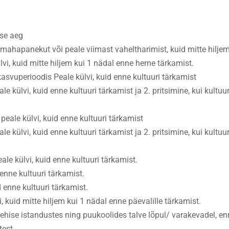
se aeg
i mahapanekut või peale viimast vaheltharimist, kuid mitte hilje
vi, kuid mitte hiljem kui 1 nädal enne herne tärkamist.
kasvuperioodis Peale külvi, kuid enne kultuuri tärkamist
ale külvi, kuid enne kultuuri tärkamist ja 2. pritsimine, kui kul
peale külvi, kuid enne kultuuri tärkamist
ale külvi, kuid enne kultuuri tärkamist ja 2. pritsimine, kui kul
eale külvi, kuid enne kultuuri tärkamist.
enne kultuuri tärkamist.
d enne kultuuri tärkamist.
, kuid mitte hiljem kui 1 nädal enne päevalille tärkamist.
lehise istandustes ning puukoolides talve lõpul/ varakevadel, 
test