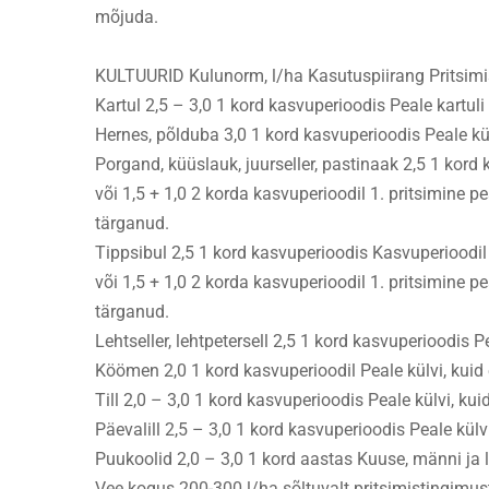
mõjuda.
KULTUURID Kulunorm, l/ha Kasutuspiirang Pritsimi
Kartul 2,5 – 3,0 1 kord kasvuperioodis Peale kartul
Hernes, põlduba 3,0 1 kord kasvuperioodis Peale kül
Porgand, küüslauk, juurseller, pastinaak 2,5 1 kord 
või 1,5 + 1,0 2 korda kasvuperioodil 1. pritsimine pe
tärganud.
Tippsibul 2,5 1 kord kasvuperioodis Kasvuperioodil 
või 1,5 + 1,0 2 korda kasvuperioodil 1. pritsimine pe
tärganud.
Lehtseller, lehtpetersell 2,5 1 kord kasvuperioodis P
Köömen 2,0 1 kord kasvuperioodil Peale külvi, kuid 
Till 2,0 – 3,0 1 kord kasvuperioodis Peale külvi, kui
Päevalill 2,5 – 3,0 1 kord kasvuperioodis Peale külvi
Puukoolid 2,0 – 3,0 1 kord aastas Kuuse, männi ja 
Vee kogus 200-300 l/ha sõltuvalt pritsimistingimus