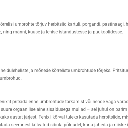
elisi umbrohte tõrjuv herbitsiid kartuli, porgandi, pastinaagi, her
ele, ning männi, kuuse ja lehise istandustesse ja puukoolidesse.
aheiduleheliste ja mõnede kõrreliste umbrohtude tõrjeks. Pritsit
d umbrohud.
Fenix’it pritsida enne umbrohtude tärkamist või nende väga va
 suure orgaanilise aine sisaldusega mullad – sel juhul on parim
aks aastat järjest. Fenix’i kõrval tuleks kasutada herbitsiide, mi
sutada seemnest külvatud sibula põldudel, kuna jaheda ja niiske 