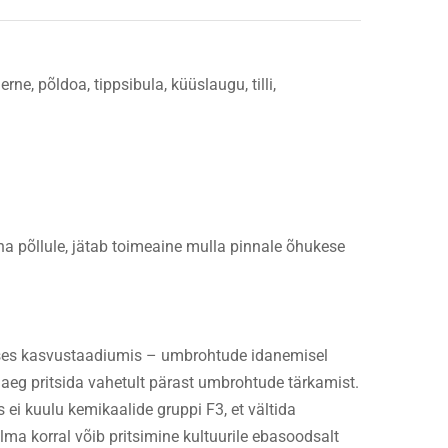
ne, põldoa, tippsibula, küüslaugu, tilli,
una põllule, jätab toimeaine mulla pinnale õhukese
rases kasvustaadiumis – umbrohtude idanemisel
 aeg pritsida vahetult pärast umbrohtude tärkamist.
s ei kuulu kemikaalide gruppi F3, et vältida
ilma korral võib pritsimine kultuurile ebasoodsalt