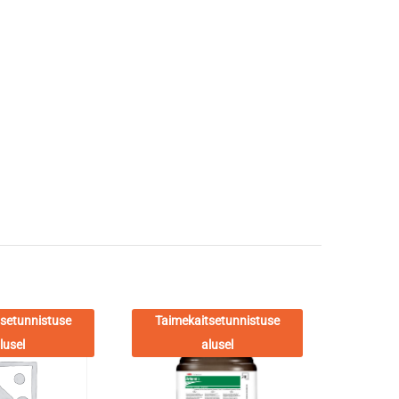
setunnistuse
Taimekaitsetunnistuse
Taimek
lusel
alusel