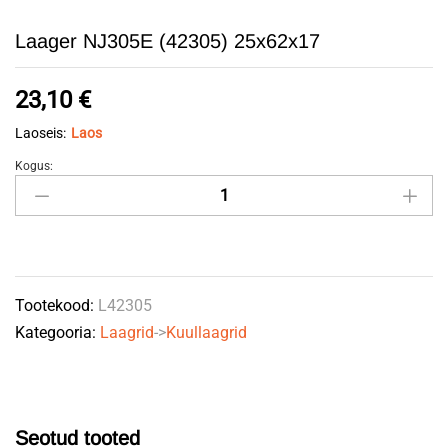
Laager NJ305E (42305) 25x62x17
23,10
€
Laoseis:
Laos
Kogus:
Laager
NJ305E
(42305)
25x62x17
quantity
Tootekood:
L42305
Kategooria:
Laagrid
->
Kuullaagrid
Seotud tooted