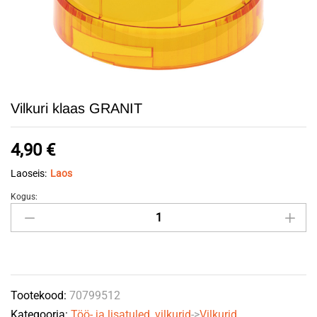
Vilkuri klaas GRANIT
4,90
€
Laoseis:
Laos
Kogus:
Vilkuri
klaas
GRANIT
quantity
Tootekood:
70799512
Kategooria:
Töö- ja lisatuled, vilkurid
->
Vilkurid