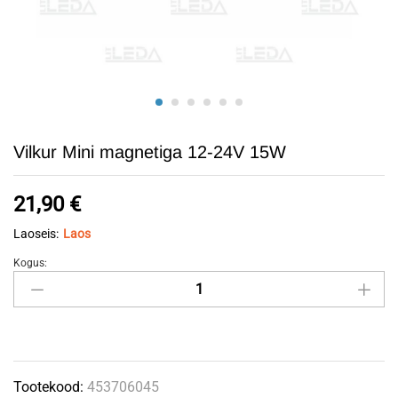
Vilkur Mini magnetiga 12-24V 15W
21,90
€
Laoseis:
Laos
Kogus:
Vilkur
Mini
magnetiga
12-
24V
Tootekood:
453706045
15W