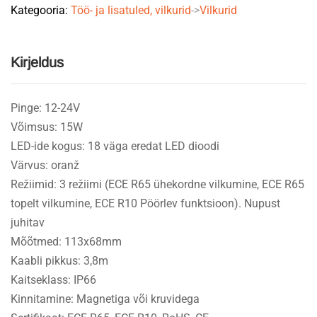
Kategooria:
Töö- ja lisatuled, vilkurid
->
Vilkurid
quantity
Kirjeldus
Pinge: 12-24V
Võimsus: 15W
LED-ide kogus: 18 väga eredat LED dioodi
Värvus: oranž
Režiimid: 3 režiimi (ECE R65 ühekordne vilkumine, ECE R65
topelt vilkumine, ECE R10 Pöörlev funktsioon). Nupust
juhitav
Mõõtmed: 113x68mm
Kaabli pikkus: 3,8m
Kaitseklass: IP66
Kinnitamine: Magnetiga või kruvidega