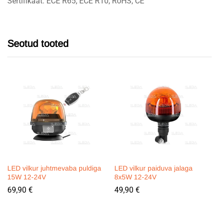
Sertifikaat: ECE R65, ECE R10, RoHS, CE
Seotud tooted
LED vilkur juhtmevaba puldiga
LED vilkur paiduva jalaga
15W 12-24V
8x5W 12-24V
69,90
€
49,90
€