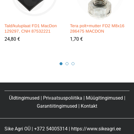
Tald/kuluplaat FD1 MacDon
Tera polt+mutter FD2 M8x16
129297, CNH 87532221
286475 MACDON
24,80
€
1,70
€
Üldtingimused
|
Privaatsuspoliitika
|
Müügitingimused
|
Garantiitingimused
|
Kontakt
Sike Agri OÜ | +372 54005314 | https://www.sikeagri.ee