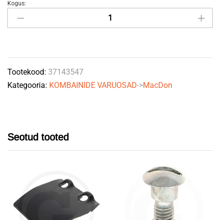
Kogus:
Sõrg
alumine
FD1
124338
MACDON
Tootekood:
37143547
quantity
Kategooria:
KOMBAINIDE VARUOSAD
->
MacDon
Seotud tooted