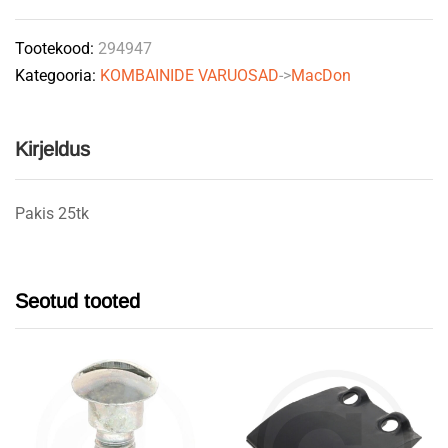
FD1
Tootekood:
294947
294947
Kategooria:
KOMBAINIDE VARUOSAD
->
MacDon
MACDON
quantity
Kirjeldus
Pakis 25tk
Seotud tooted