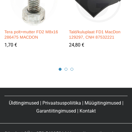
Tera polt+mutter FD2 M8x16
Tald/kuluplaat FD1 MacDon
286475 MACDON
129297, CNH 87532221
1,70
€
24,80
€
Üldtingimused
|
Privaatsuspoliitika
|
Müügitingimused
|
Garantiitingimused
|
Kontakt