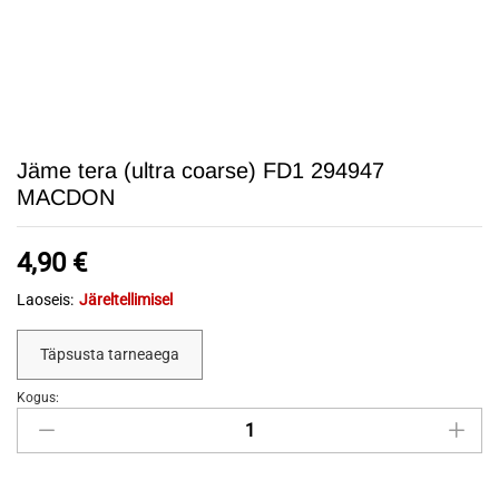
Jäme tera (ultra coarse) FD1 294947
MACDON
4,90
€
Laoseis:
Järeltellimisel
Täpsusta tarneaega
Kogus:
Jäme
tera
(ultra
coarse)