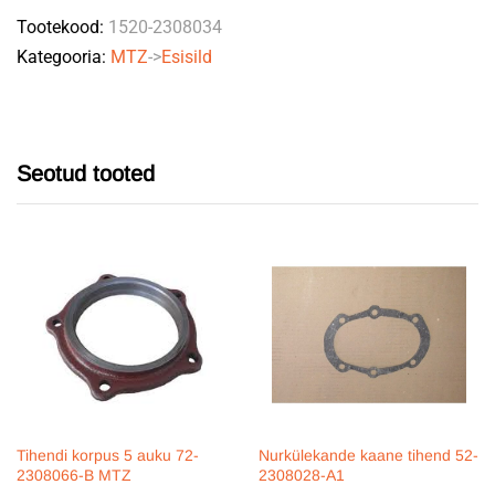
Tootekood:
1520-2308034
sirge
Kategooria:
MTZ
->
Esisild
sild
quantity
Seotud tooted
Tihendi korpus 5 auku 72-
Nurkülekande kaane tihend 52-
2308066-B MTZ
2308028-A1