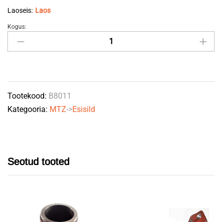
Laoseis:
Laos
Kogus:
Flantsi
stopperpolt
M10x10
72-
2308011
Tootekood:
B8011
quantity
Kategooria:
MTZ
->
Esisild
Seotud tooted