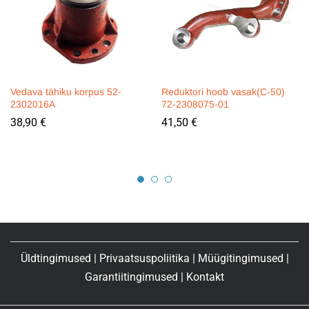
Vedava tähiku korpus 52-
Reduktori hoob vasak(C-50)
2302016A
72-2308075-01
38,90
€
41,50
€
Üldtingimused
|
Privaatsuspoliitika
|
Müügitingimused
|
Garantiitingimused
|
Kontakt