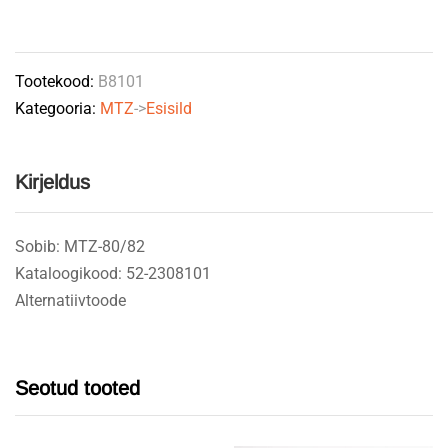
krae
52-
2308101
Tootekood:
B8101
HIINA
Kategooria:
MTZ
->
Esisild
quantity
Kirjeldus
Sobib: MTZ-80/82
Kataloogikood: 52-2308101
Alternatiivtoode
Seotud tooted