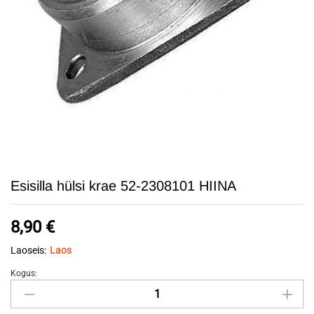
Esisilla hülsi krae 52-2308101 HIINA
8,90
€
Laoseis:
Laos
Kogus:
Esisilla
hülsi