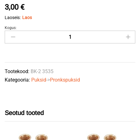
3,00
€
Laoseis:
Laos
Kogus:
Puks
35x39x35
quantity
Tootekood:
BK-2 3535
Kategooria:
Puksid
->
Pronkspuksid
Seotud tooted