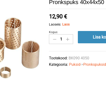
Pronkspuks 40x44x50
12,90
€
Laoseis:
Laos
Kogus:
Pronkspuks
Lisa ko
40x44x50
Bergmann
403000032
Tootekood:
BK090 4050
quantity
Kategooria:
Puksid
->
Pronkspuksi