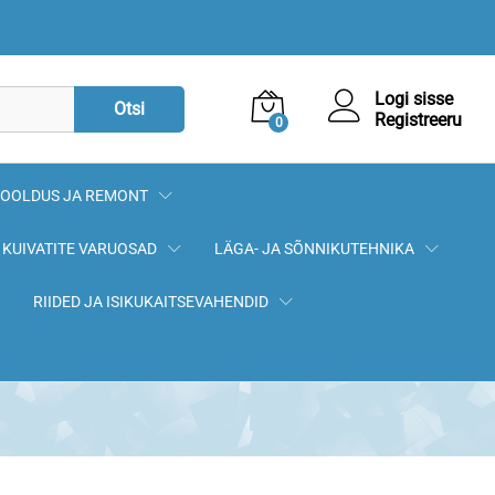
12,90
€
Lisa korvi
Logi sisse
Otsi
Registreeru
0
OOLDUS JA REMONT
KUIVATITE VARUOSAD
LÄGA- JA SÕNNIKUTEHNIKA
RIIDED JA ISIKUKAITSEVAHENDID