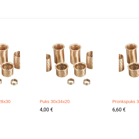
28x30
Puks 30x34x20
Pronkspuks 
4,00
€
6,60
€