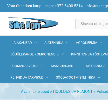
Pronkspuks 40x44x50 Bergman
Võta ühendust kauplusega: +372 5400 5314
|
info@sikeagr
All
AIAKAUBAD
AIATEHNIKA
AGROKEEMIA
JÕUÜLEKANDE KOMPONENDID
KINNITUS- JA TÕSTEVA
LOOMAKASVATUS
MÄNGUASJAD
METSANDUS
REHVID JA TARVIKUD
SÖÖDATOOTMISTEHNIKA
Avaleht
»
e-pood
»
HOOLDUS JA REMONT
»
Puksi