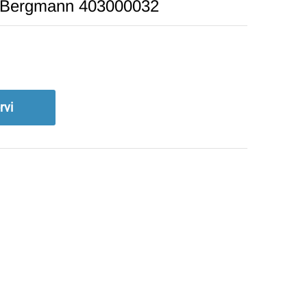
 Bergmann 403000032
rvi
d