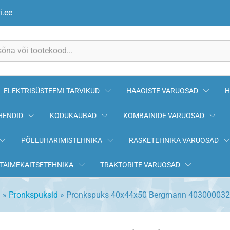
n 403000032
i.ee
ELEKTRISÜSTEEMI TARVIKUD
HAAGISTE VARUOSAD
H
HENDID
KODUKAUBAD
KOMBAINIDE VARUOSAD
PÕLLUHARIMISTEHNIKA
RASKETEHNIKA VARUOSAD
TAIMEKAITSETEHNIKA
TRAKTORITE VARUOSAD
d
»
Pronkspuksid
»
Pronkspuks 40x44x50 Bergmann 403000032