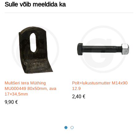
Sulle võib meeldida ka
Multšeri tera Müthing
Polt+lukustusmutter M14x90
MU000449 80x50mm, ava
12.9
17×34,5mm
2,40
€
9,90
€