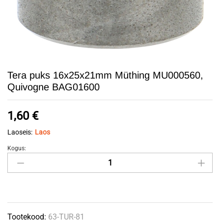
Tera puks 16x25x21mm Müthing MU000560,
Quivogne BAG01600
1,60
€
Laoseis:
Laos
Kogus:
Tera
puks
16x25x21mm
Müthing
MU000560,
Tootekood:
63-TUR-81
Quivogne