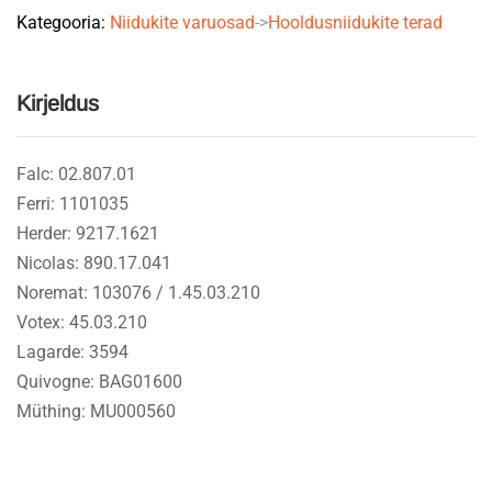
Kategooria:
Niidukite varuosad
->
Hooldusniidukite terad
BAG01600
quantity
Kirjeldus
Falc: 02.807.01
Ferri: 1101035
Herder: 9217.1621
Nicolas: 890.17.041
Noremat: 103076 / 1.45.03.210
Votex: 45.03.210
Lagarde: 3594
Quivogne: BAG01600
Müthing: MU000560