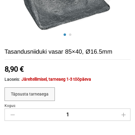
Tasandusniiduki vasar 85×40, Ø16.5mm
8,90
€
Laoseis:
Järeltellimisel, tarneaeg 1-3 tööpäeva
Täpsusta tarneaega
Kogus:
Tasandusniiduki
vasar
85x40,
Ø16.5mm