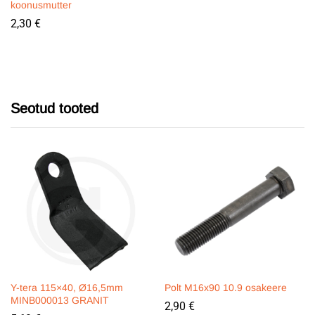
koonusmutter
2,30
€
Seotud tooted
Y-tera 115×40, Ø16,5mm
Polt M16x90 10.9 osakeere
MINB000013 GRANIT
2,90
€