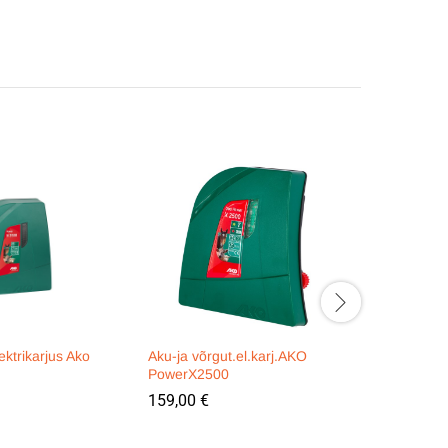
ektrikarjus Ako
Aku-ja võrgut.el.karj.AKO
Kollane fi
PowerX2500
kahe isola
159,00
€
3,40
€