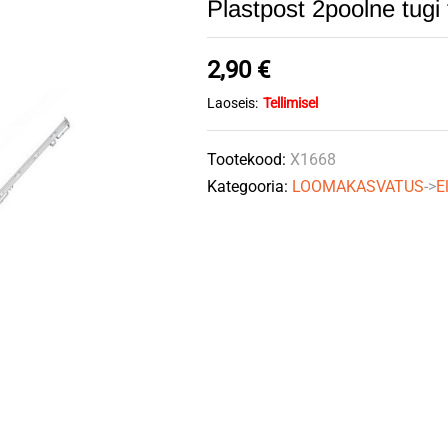
Plastpost 2poolne tugi
2,90
€
Laoseis:
Tellimisel
Tootekood:
X1668
Kategooria:
LOOMAKASVATUS
->
E