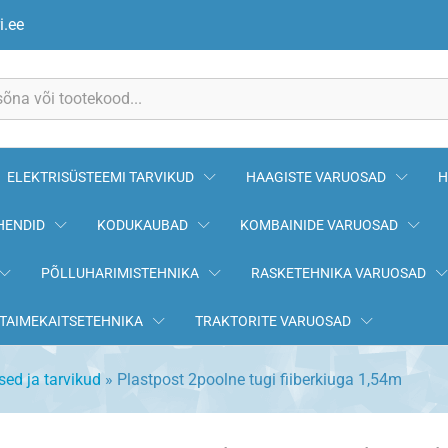
ga 1,54m
i.ee
ELEKTRISÜSTEEMI TARVIKUD
HAAGISTE VARUOSAD
H
HENDID
KODUKAUBAD
KOMBAINIDE VARUOSAD
PÕLLUHARIMISTEHNIKA
RASKETEHNIKA VARUOSAD
TAIMEKAITSETEHNIKA
TRAKTORITE VARUOSAD
used ja tarvikud
»
Plastpost 2poolne tugi fiiberkiuga 1,54m