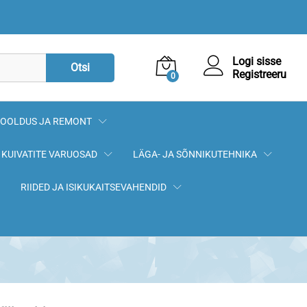
2,90
€
Logi sisse
Otsi
Registreeru
0
OOLDUS JA REMONT
KUIVATITE VARUOSAD
LÄGA- JA SÕNNIKUTEHNIKA
RIIDED JA ISIKUKAITSEVAHENDID