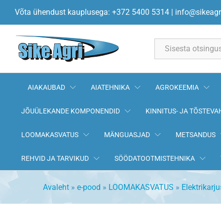
Plastpost 2poolne tugi fiiberkiu
Võta ühendust kauplusega: +372 5400 5314
|
info@sikeagr
Kirjeldus
All
AIAKAUBAD
AIATEHNIKA
AGROKEEMIA
JÕUÜLEKANDE KOMPONENDID
KINNITUS- JA TÕSTEVA
LOOMAKASVATUS
MÄNGUASJAD
METSANDUS
REHVID JA TARVIKUD
SÖÖDATOOTMISTEHNIKA
Avaleht
»
e-pood
»
LOOMAKASVATUS
»
Elektrikarj