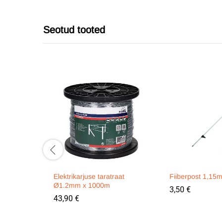
Seotud tooted
Elektrikarjuse taratraat
Fiiberpost 1,15
Ø1.2mm x 1000m
3,50
€
43,90
€