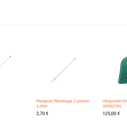
m
Plastpost fiiberkiuga 2-poolne
Võrgutoitel El
1,05m
3500(230)
2,70
€
125,00
€