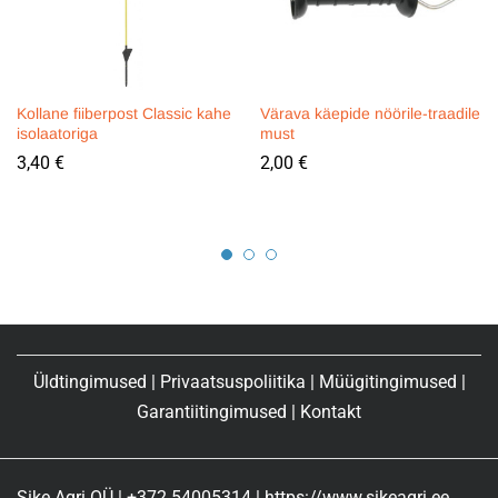
Kollane fiiberpost Classic kahe
Värava käepide nöörile-traadile
isolaatoriga
must
3,40
€
2,00
€
Üldtingimused
|
Privaatsuspoliitika
|
Müügitingimused
|
Garantiitingimused
|
Kontakt
Sike Agri OÜ | +372 54005314 | https://www.sikeagri.ee