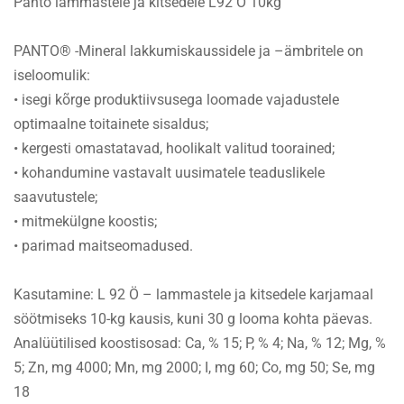
Panto lammastele ja kitsedele L92 Ö 10kg
PANTO® -Mineral lakkumiskaussidele ja –ämbritele on
iseloomulik:
• isegi kõrge produktiivsusega loomade vajadustele
optimaalne toitainete sisaldus;
• kergesti omastatavad, hoolikalt valitud toorained;
• kohandumine vastavalt uusimatele teaduslikele
saavutustele;
• mitmekülgne koostis;
• parimad maitseomadused.
Kasutamine: L 92 Ö – lammastele ja kitsedele karjamaal
söötmiseks 10-kg kausis, kuni 30 g looma kohta päevas.
Analüütilised koostisosad: Ca, % 15; P, % 4; Na, % 12; Mg, %
5; Zn, mg 4000; Mn, mg 2000; I, mg 60; Co, mg 50; Se, mg
18