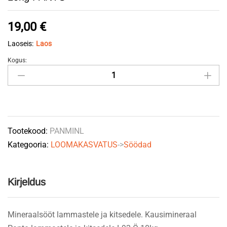
19,00
€
Laoseis:
Laos
Kogus:
Lakumineraal
lammastele
ja
kitsedele
L92
Tootekood:
PANMINL
10kg
Kategooria:
LOOMAKASVATUS
->
Söödad
PANTO
quantity
Kirjeldus
Mineraalsööt lammastele ja kitsedele. Kausimineraal