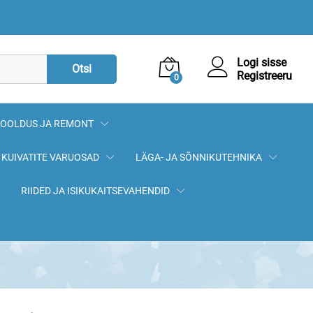
22,00
€
Logi sisse
Otsi
Registreeru
0
OOLDUS JA REMONT
KUIVATITE VARUOSAD
LÄGA- JA SÕNNIKUTEHNIKA
RIIDED JA ISIKUKAITSEVAHENDID