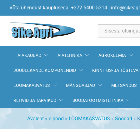
Kanade täiendsööt 30% 20kg 
Võta ühendust kauplusega: +372 5400 5314
|
info@sikeagr
Kirjeldus
All
AIAKAUBAD
AIATEHNIKA
AGROKEEMIA
JÕUÜLEKANDE KOMPONENDID
KINNITUS- JA TÕSTEVA
LOOMAKASVATUS
MÄNGUASJAD
METSANDUS
REHVID JA TARVIKUD
SÖÖDATOOTMISTEHNIKA
Avaleht
»
e-pood
»
LOOMAKASVATUS
»
Söödad
»
K