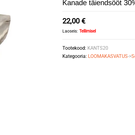
Kanade täiendsööt 3
22,00
€
Laoseis:
Tellimisel
Tootekood:
KANTS20
Kategooria:
LOOMAKASVATUS
->
S