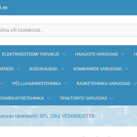
VESKIMEISTER
i.ee
ELEKTRISÜSTEEMI TARVIKUD
HAAGISTE VARUOSAD
H
HENDID
KODUKAUBAD
KOMBAINIDE VARUOSAD
PÕLLUHARIMISTEHNIKA
RASKETEHNIKA VARUOSAD
TAIMEKAITSETEHNIKA
TRAKTORITE VARUOSAD
anade täiendsööt 30% 20kg VESKIMEISTER