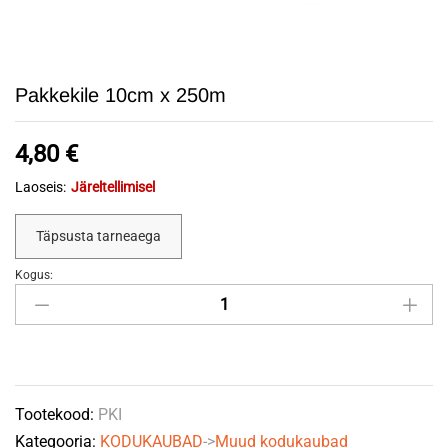
Pakkekile 10cm x 250m
4,80
€
Laoseis:
Järeltellimisel
Täpsusta tarneaega
Kogus:
Pakkekile
10cm
x
250m
quantity
Tootekood:
PKI
Kategooria:
KODUKAUBAD
->
Muud kodukaubad