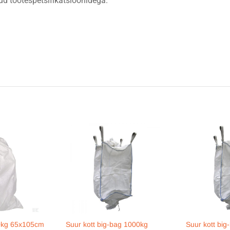
ud tootespetsifikatsioonidega.
50kg 65x105cm
Suur kott big-bag 1000kg
Suur kott big