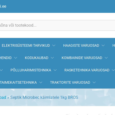
g BROS
i.ee
ELEKTRISÜSTEEMI TARVIKUD
HAAGISTE VARUOSAD
H
HENDID
KODUKAUBAD
KOMBAINIDE VARUOSAD
PÕLLUHARIMISTEHNIKA
RASKETEHNIKA VARUOSAD
TAIMEKAITSETEHNIKA
TRAKTORITE VARUOSAD
bad
»
Septik Microbec käimlatele 1kg BROS