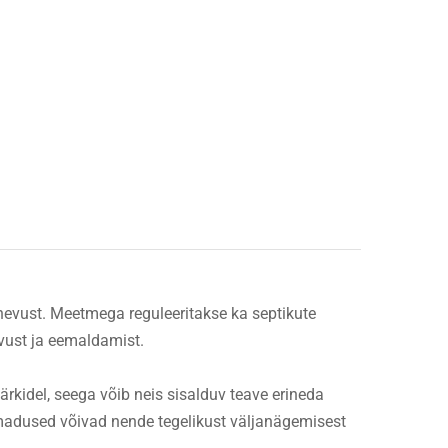
evust. Meetmega reguleeritakse ka septikute
vust ja eemaldamist.
märkidel, seega võib neis sisalduv teave erineda
omadused võivad nende tegelikust väljanägemisest