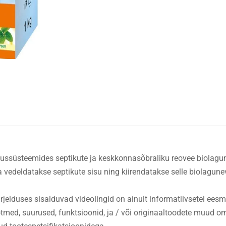
ussüsteemides septikute ja keskkonnasõbraliku reovee biolagun
vedeldatakse septikute sisu ning kiirendatakse selle biolagune
ekirjelduses sisalduvad videolingid on ainult informatiivsetel ees
õtmed, suurused, funktsioonid, ja / või originaaltoodete muud 