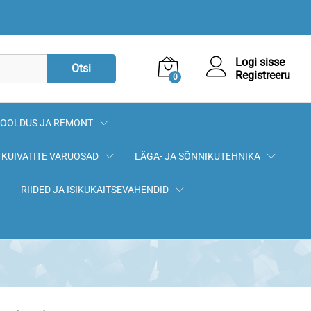
27,90
€
Logi sisse
Otsi
Registreeru
0
OOLDUS JA REMONT
KUIVATITE VARUOSAD
LÄGA- JA SÕNNIKUTEHNIKA
RIIDED JA ISIKUKAITSEVAHENDID