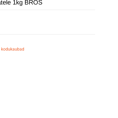
latele 1kg BROS
 kodukaubad