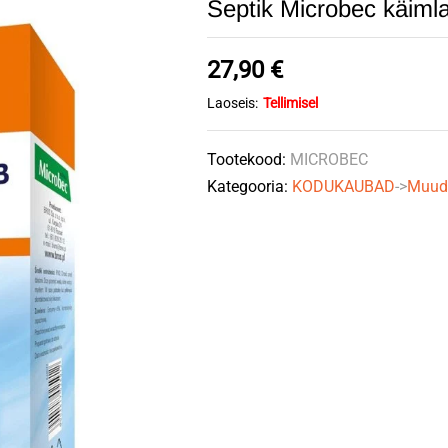
Septik Microbec käim
27,90
€
Laoseis:
Tellimisel
Tootekood:
MICROBEC
Kategooria:
KODUKAUBAD
->
Muud