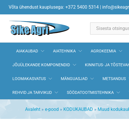
Septik Microbec käimlatele 1k
Võta ühendust kauplusega: +372 5400 5314
|
info@sikeagr
Kirjeldus
All
AIAKAUBAD
AIATEHNIKA
AGROKEEMIA
JÕUÜLEKANDE KOMPONENDID
KINNITUS- JA TÕSTEVA
LOOMAKASVATUS
MÄNGUASJAD
METSANDUS
REHVID JA TARVIKUD
SÖÖDATOOTMISTEHNIKA
Avaleht
»
e-pood
»
KODUKAUBAD
»
Muud kodukau