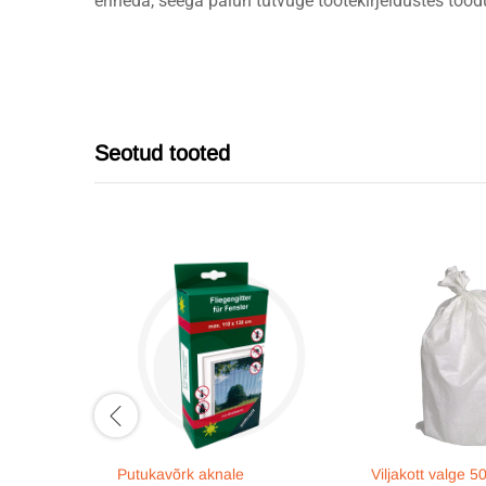
erineda, seega palun tutvuge tootekirjeldustes tood
Seotud tooted
Putukavõrk aknale
Viljakott valge 