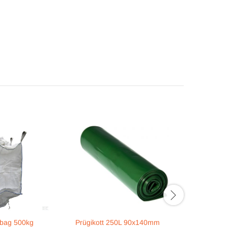
-bag 500kg
Prügikott 250L 90x140mm
Kinkekott 