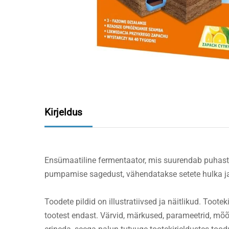
Kirjeldus
Ensümaatiline fermentaator, mis suurendab puhast
pumpamise sagedust, vähendatakse setete hulka ja 
Toodete pildid on illustratiivsed ja näitlikud. Toot
tootest endast. Värvid, märkused, parameetrid, mõ