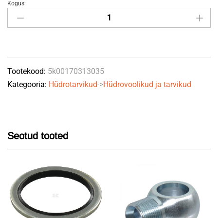
Kogus:
OR
31,34
x
3,53
NBR70
Tootekood:
5k00170313035
quantity
Kategooria:
Hüdrotarvikud
->
Hüdrovoolikud ja tarvikud
Seotud tooted