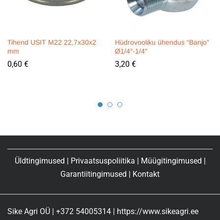
Tihend USIT M22 22,7x30x2
Hüdrovooliku ühendus “Banjo”
mm
Ø1/4″-1/4″
0,60
€
3,20
€
Üldtingimused
|
Privaatsuspoliitika
|
Müügitingimused
|
Garantiitingimused
|
Kontakt
Sike Agri OÜ | +372 54005314 | https://www.sikeagri.ee