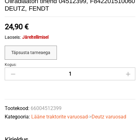
Õliradiaatori tihend 04512399, F842201510060
DEUTZ, FENDT
24,90
€
Laoseis:
Järeltellimisel
Täpsusta tarneaega
Kogus:
Õliradiaatori
tihend
04512399,
F842201510060
DEUTZ,
Tootekood:
66004512399
FENDT
Kategooria:
Lääne traktorite varuosad
->
Deutz varuosad
quantity
Kirjeldus