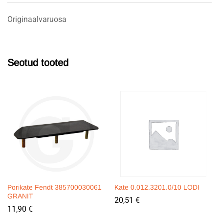
Originaalvaruosa
Seotud tooted
Porikate Fendt 385700030061
Kate 0.012.3201.0/10 LODI
GRANIT
20,51
€
11,90
€