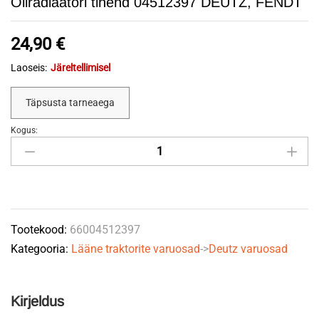
Õliradiaatori tihend 04512397 DEUTZ, FENDT
24,90
€
Laoseis:
Järeltellimisel
Täpsusta tarneaega
Kogus:
Õliradiaatori
tihend
04512397
DEUTZ,
FENDT
Tootekood:
66004512397
quantity
Kategooria:
Lääne traktorite varuosad
->
Deutz varuosad
Kirjeldus