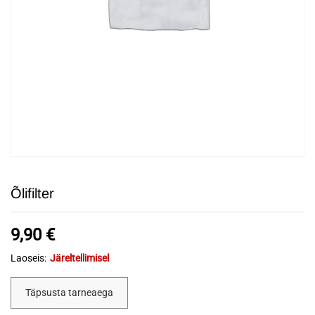
Õlifilter
9,90
€
Laoseis:
Järeltellimisel
Täpsusta tarneaega