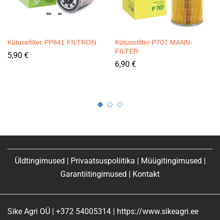
Kütusefilter PP841 FILTRON
Kütusefilter P707 MANN-
FILTER
5,90
€
6,90
€
Üldtingimused
|
Privaatsuspoliitika
|
Müügitingimused
|
Garantiitingimused
|
Kontakt
Sike Agri OÜ | +372 54005314 | https://www.sikeagri.ee