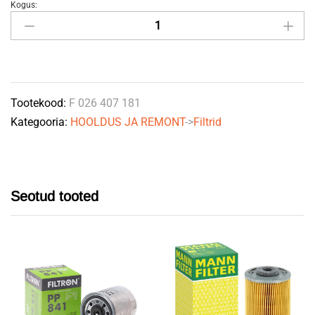
Kogus:
Õlifilter
quantity
Tootekood:
F 026 407 181
Kategooria:
HOOLDUS JA REMONT
->
Filtrid
Seotud tooted