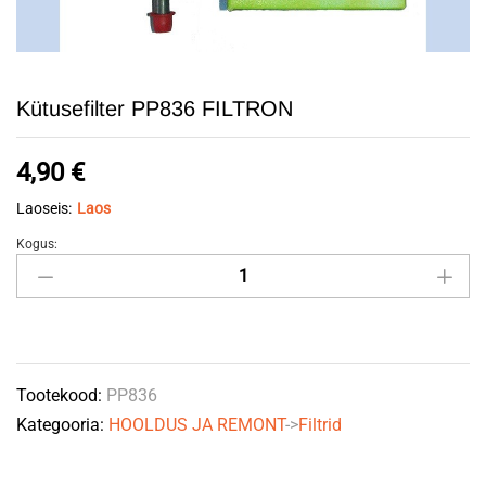
Kütusefilter PP836 FILTRON
4,90
€
Laoseis:
Laos
Kogus:
Kütusefilter
PP836
FILTRON
quantity
Tootekood:
PP836
Kategooria:
HOOLDUS JA REMONT
->
Filtrid