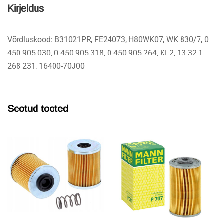
Kirjeldus
Võrdluskood: B31021PR, FE24073, H80WK07, WK 830/7, 0
450 905 030, 0 450 905 318, 0 450 905 264, KL2, 13 32 1
268 231, 16400-70J00
Seotud tooted