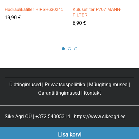
Hüdraulikafilter HIFSH630241
Kütusefilter P707 MANN-
FILTER
19,90
€
6,90
€
Üldtingimused
|
Privaatsuspoliitika
|
Müügitingimused
|
Garantiitingimused
|
Kontakt
Sike Agri OÜ | +372 54005314 | https://www.sikeagri.ee
Lisa korvi