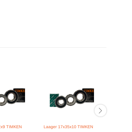
2x9 TIMKEN
Laager 17x35x10 TIMKEN
Laager 50
75x130x2