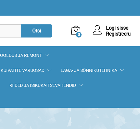
2,00
€
Lisa korvi
Logi sisse
Otsi
Registreeru
0
OOLDUS JA REMONT
KUIVATITE VARUOSAD
LÄGA- JA SÕNNIKUTEHNIKA
RIIDED JA ISIKUKAITSEVAHENDID