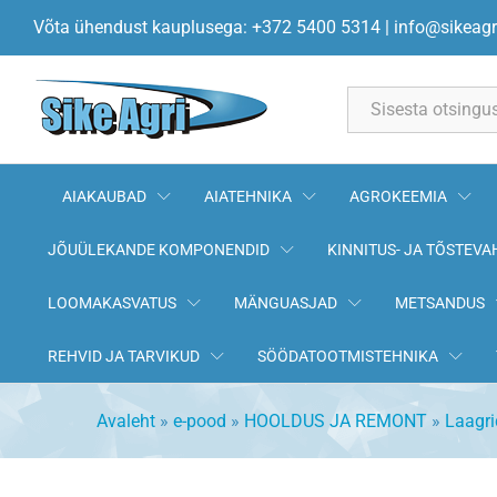
Laagrikuul 22,225mm G100
Võta ühendust kauplusega: +372 5400 5314
|
info@sikeagr
All
AIAKAUBAD
AIATEHNIKA
AGROKEEMIA
JÕUÜLEKANDE KOMPONENDID
KINNITUS- JA TÕSTEVA
LOOMAKASVATUS
MÄNGUASJAD
METSANDUS
REHVID JA TARVIKUD
SÖÖDATOOTMISTEHNIKA
Avaleht
»
e-pood
»
HOOLDUS JA REMONT
»
Laagri