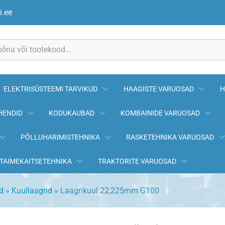
i.ee
ELEKTRISÜSTEEMI TARVIKUD
HAAGISTE VARUOSAD
H
HENDID
KODUKAUBAD
KOMBAINIDE VARUOSAD
PÕLLUHARIMISTEHNIKA
RASKETEHNIKA VARUOSAD
TAIMEKAITSETEHNIKA
TRAKTORITE VARUOSAD
d
»
Kuullaagrid
»
Laagrikuul 22,225mm G100