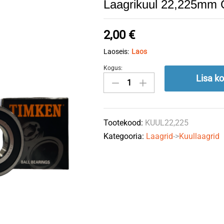
Laagrikuul 22,225mm
2,00
€
Laoseis:
Laos
Kogus:
Laagrikuul
Lisa ko
22,225mm
G100
quantity
Tootekood:
KUUL22,225
Kategooria:
Laagrid
->
Kuullaagrid