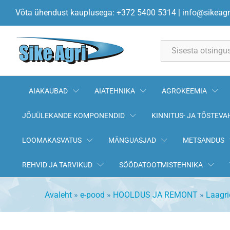
Laagrikuul 16,0mm G100
Võta ühendust kauplusega: +372 5400 5314
|
info@sikeagr
All
AIAKAUBAD
AIATEHNIKA
AGROKEEMIA
JÕUÜLEKANDE KOMPONENDID
KINNITUS- JA TÕSTEVA
LOOMAKASVATUS
MÄNGUASJAD
METSANDUS
REHVID JA TARVIKUD
SÖÖDATOOTMISTEHNIKA
Avaleht
»
e-pood
»
HOOLDUS JA REMONT
»
Laagri