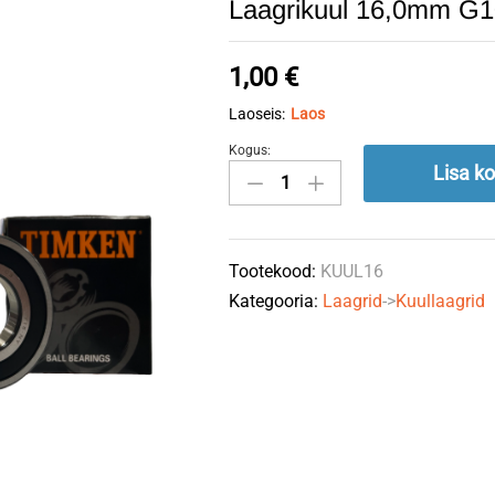
Laagrikuul 16,0mm G
1,00
€
Laoseis:
Laos
Kogus:
Laagrikuul
Lisa ko
16,0mm
G100
quantity
Tootekood:
KUUL16
Kategooria:
Laagrid
->
Kuullaagrid