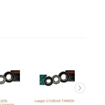
1103)
Laager 17x35x10 TIMKEN
Laager 1
2 TIMKEN