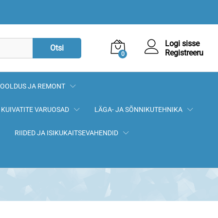
1,00
€
Lisa korvi
Logi sisse
Otsi
Registreeru
0
OOLDUS JA REMONT
KUIVATITE VARUOSAD
LÄGA- JA SÕNNIKUTEHNIKA
RIIDED JA ISIKUKAITSEVAHENDID