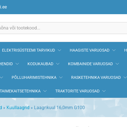
i.ee
ELEKTRISÜSTEEMI TARVIKUD
HAAGISTE VARUOSAD
H
HENDID
KODUKAUBAD
KOMBAINIDE VARUOSAD
PÕLLUHARIMISTEHNIKA
RASKETEHNIKA VARUOSAD
TAIMEKAITSETEHNIKA
TRAKTORITE VARUOSAD
d
»
Kuullaagrid
»
Laagrikuul 16,0mm G100