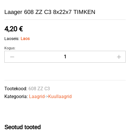
Laager 608 ZZ C3 8x22x7 TIMKEN
4,20
€
Laoseis:
Laos
Kogus:
Laager
608
ZZ
C3
8x22x7
Tootekood:
608 ZZ C3
TIMKEN
Kategooria:
Laagrid
->
Kuullaagrid
quantity
Seotud tooted