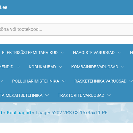
PFI
i.ee
ELEKTRISÜSTEEMI TARVIKUD
HAAGISTE VARUOSAD
H
HENDID
KODUKAUBAD
KOMBAINIDE VARUOSAD
PÕLLUHARIMISTEHNIKA
RASKETEHNIKA VARUOSAD
TAIMEKAITSETEHNIKA
TRAKTORITE VARUOSAD
d
»
Kuullaagrid
»
Laager 6202 2RS C3 15x35x11 PFI