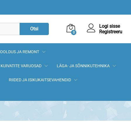
2,50
€
Lisa korvi
Logi sisse
Otsi
Registreeru
0
OOLDUS JA REMONT
KUIVATITE VARUOSAD
LÄGA- JA SÕNNIKUTEHNIKA
RIIDED JA ISIKUKAITSEVAHENDID