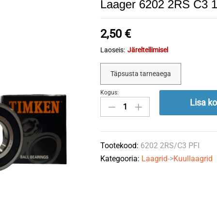
Laager 6202 2RS C3 
2,50
€
Laoseis:
Järeltellimisel
Täpsusta tarneaega
Kogus:
Laager
Lisa ko
6202
2RS
C3
Tootekood:
6202 2RS/C3 PFI
15x35x11
Kategooria:
Laagrid
->
Kuullaagrid
PFI
quantity