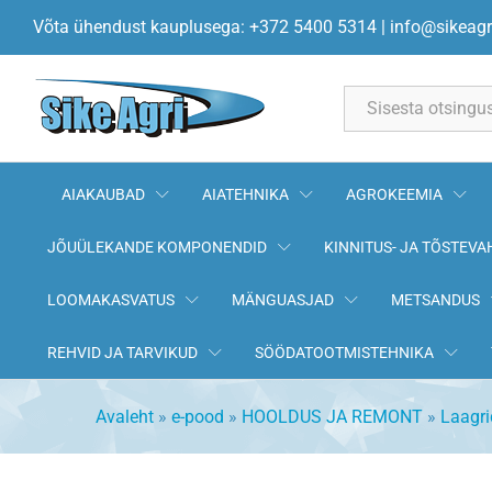
Laager 6202 2RS C3 15x35x11 
Võta ühendust kauplusega: +372 5400 5314
|
info@sikeagr
All
AIAKAUBAD
AIATEHNIKA
AGROKEEMIA
JÕUÜLEKANDE KOMPONENDID
KINNITUS- JA TÕSTEVA
LOOMAKASVATUS
MÄNGUASJAD
METSANDUS
REHVID JA TARVIKUD
SÖÖDATOOTMISTEHNIKA
Avaleht
»
e-pood
»
HOOLDUS JA REMONT
»
Laagri