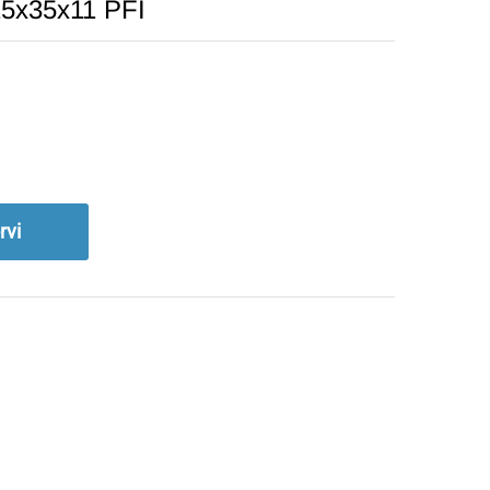
15x35x11 PFI
rvi