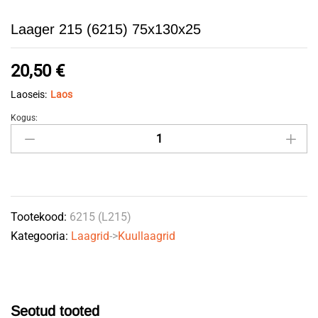
Laager 215 (6215) 75x130x25
20,50
€
Laoseis:
Laos
Kogus:
Laager
215
(6215)
75x130x25
quantity
Tootekood:
6215 (L215)
Kategooria:
Laagrid
->
Kuullaagrid
Seotud tooted