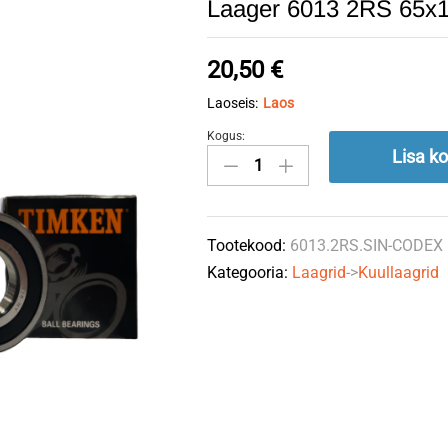
Laager 6013 2RS 65
20,50
€
Laoseis:
Laos
Kogus:
Laager
Lisa ko
6013
2RS
65x100x18
Tootekood:
6013.2RS.SIN-CODEX
CODEX
Kategooria:
Laagrid
->
Kuullaagrid
quantity