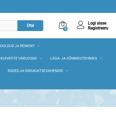
20,50
€
Lisa korvi
Logi sisse
Otsi
Registreeru
0
OOLDUS JA REMONT
KUIVATITE VARUOSAD
LÄGA- JA SÕNNIKUTEHNIKA
RIIDED JA ISIKUKAITSEVAHENDID