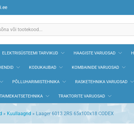
CODEX
i.ee
ELEKTRISÜSTEEMI TARVIKUD
HAAGISTE VARUOSAD
H
HENDID
KODUKAUBAD
KOMBAINIDE VARUOSAD
PÕLLUHARIMISTEHNIKA
RASKETEHNIKA VARUOSAD
TAIMEKAITSETEHNIKA
TRAKTORITE VARUOSAD
d
»
Kuullaagrid
»
Laager 6013 2RS 65x100x18 CODEX