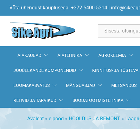
Laager 6013 2RS 65x100x18 
Võta ühendust kauplusega: +372 5400 5314
|
info@sikeagr
Kirjeldus
All
AIAKAUBAD
AIATEHNIKA
AGROKEEMIA
JÕUÜLEKANDE KOMPONENDID
KINNITUS- JA TÕSTEVA
LOOMAKASVATUS
MÄNGUASJAD
METSANDUS
REHVID JA TARVIKUD
SÖÖDATOOTMISTEHNIKA
Avaleht
»
e-pood
»
HOOLDUS JA REMONT
»
Laagri