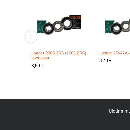
Laager 2305 2RS (1605 2RS)
Laager 20x47x
25x62x24
3,70
€
8,50
€
Üldtingim