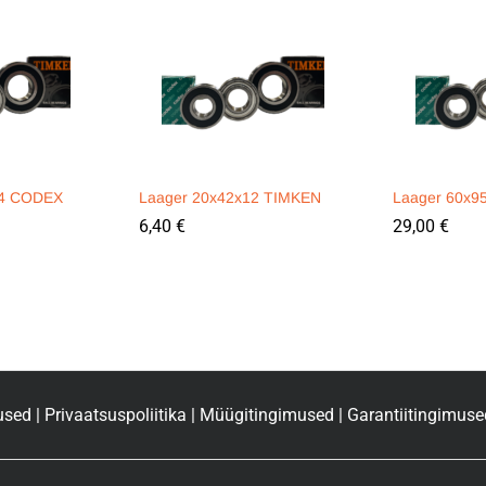
14 CODEX
Laager 20x42x12 TIMKEN
Laager 60x9
6,40
€
29,00
€
used
|
Privaatsuspoliitika
|
Müügitingimused
|
Garantiitingimuse